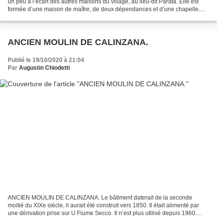
un peu à l’écart des autres maisons du village, au lieu-dit Parata. Elle est
formée d’une maison de maître, de deux dépendances et d’une chapelle.
Source : atlasofplaces. Texte et...
ANCIEN MOULIN DE CALINZANA.
Publié le 19/10/2020 à 21:04
Par
Augustin Chiodetti
ANCIEN MOULIN DE CALINZANA. Le bâtiment daterait de la seconde
moitié du XIXe siècle, il aurait été construit vers 1850. Il était alimenté par
une dérivation prise sur U Fiume Secco. Il n’est plus utilisé depuis 1960.