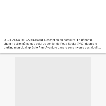
U CHJASSU DI I CARBUNARI. Description du parcours : Le départ du
chemin est le même que celui du sentier de Petra Stretta (PR2) depuis le
parking municipal après le Parc-Aventure dans le sens inverse des aiguilles
d'une montre. Il faut grimper la pente...