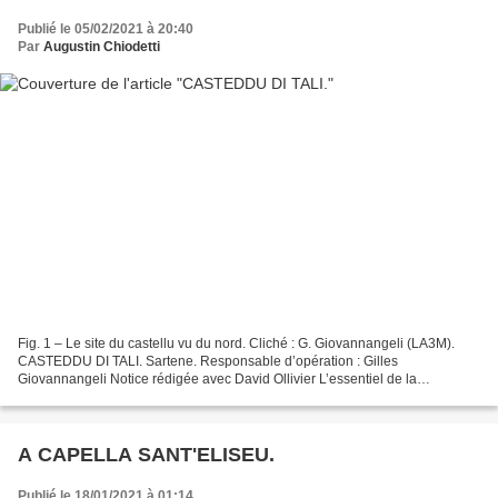
Publié le 05/02/2021 à 20:40
Par
Augustin Chiodetti
Fig. 1 – Le site du castellu vu du nord. Cliché : G. Giovannangeli (LA3M).
CASTEDDU DI TALI. Sartene. Responsable d’opération : Gilles
Giovannangeli Notice rédigée avec David Ollivier L’essentiel de la
campagne 2018 (fig. 1) a concerné, comme les années...
A CAPELLA SANT'ELISEU.
Publié le 18/01/2021 à 01:14