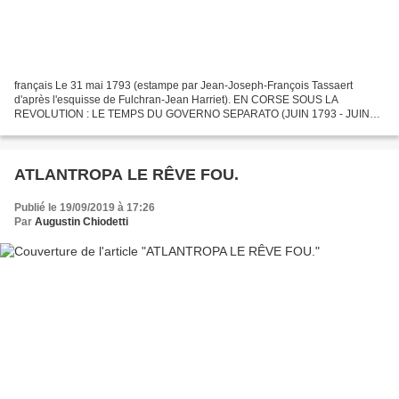
français Le 31 mai 1793 (estampe par Jean-Joseph-François Tassaert
d'après l'esquisse de Fulchran-Jean Harriet). EN CORSE SOUS LA
REVOLUTION : LE TEMPS DU GOVERNO SEPARATO (JUIN 1793 - JUIN
1794). Reprise d'une communication faite au colloque de Bono...
ATLANTROPA LE RÊVE FOU.
Publié le 19/09/2019 à 17:26
Par
Augustin Chiodetti