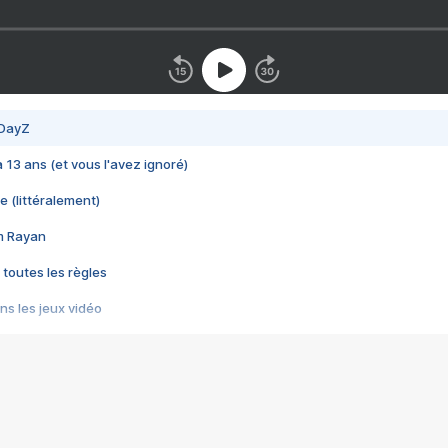
 DayZ
 a 13 ans (et vous l'avez ignoré)
e (littéralement)
im Rayan
 toutes les règles
s les jeux vidéo
us choquant de Rockstar ? - Le scandale BULLY
e plus moche de Steam
du RÊVE tourne au CAUCHEMAR