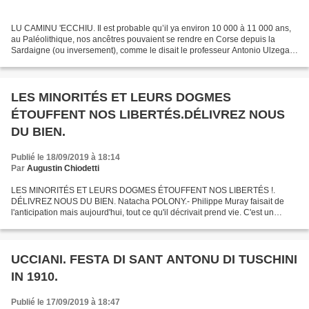
LU CAMINU 'ECCHIU. Il est probable qu’il ya environ 10 000 à 11 000 ans,
au Paléolithique, nos ancêtres pouvaient se rendre en Corse depuis la
Sardaigne (ou inversement), comme le disait le professeur Antonio Ulzega
"Lu Caminu 'Ecchiu". Cet ancien sentier...
LES MINORITÉS ET LEURS DOGMES
ÉTOUFFENT NOS LIBERTÉS.DÉLIVREZ NOUS
DU BIEN.
Publié le 18/09/2019 à 18:14
Par
Augustin Chiodetti
LES MINORITÉS ET LEURS DOGMES ÉTOUFFENT NOS LIBERTÉS !.
DÉLIVREZ NOUS DU BIEN. Natacha POLONY.- Philippe Muray faisait de
l'anticipation mais aujourd'hui, tout ce qu'il décrivait prend vie. C'est un
étonnant cauchemar. Comme dans les récits de Philippe...
UCCIANI. FESTA DI SANT ANTONU DI TUSCHINI
IN 1910.
Publié le 17/09/2019 à 18:47