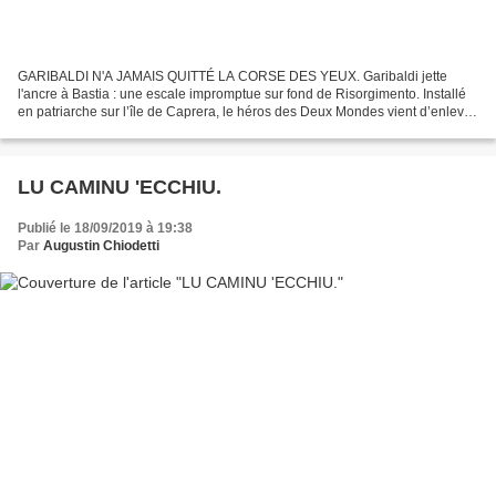
GARIBALDI N'A JAMAIS QUITTÉ LA CORSE DES YEUX. Garibaldi jette
l'ancre à Bastia : une escale impromptue sur fond de Risorgimento. Installé
en patriarche sur l’île de Caprera, le héros des Deux Mondes vient d’enlever
la Sicile aux Bourbons et songe à faire...
LU CAMINU 'ECCHIU.
Publié le 18/09/2019 à 19:38
Par
Augustin Chiodetti