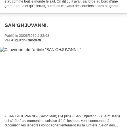
état, comme tout le monde le sait. On dit qu’il avait, sa forge au bord d’une
grande route et qu’il ferrait, outre les chevaux des fermiers et des seigneurs
du pays, ceux...
SAN’GHJUVANNI.
Publié le 23/06/2020 à 22:08
Par
Augustin Chiodetti
« SAN’GHJUVANNI » (Saint Jean) (24 juin) « San’Ghjuvanni » (Saint Jean)
est célébré au moment du solstice d’été, les jours vont commencer à
raccourcir, les ténèbres vont gagner lentement sur la lumière. Selon des