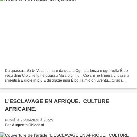
Da quassù... ✍️ 💫 Vecu lu mare da quallà Ogni partenza è ogni vultà È po
vecu dinù Ciò ch'ellu hè quassù Ma ciò chì fù... Ciò chì ne firmerà Li passi à
smenticà E gioie in più E disgrazie insù È po, la mio ghjuventù... Ci so i
ricordi è una libertà Un...
L'ESCLAVAGE EN AFRIQUE. CULTURE
AFRICAINE.
Publié le 26/06/2020 à 20:25
Par
Augustin Chiodetti