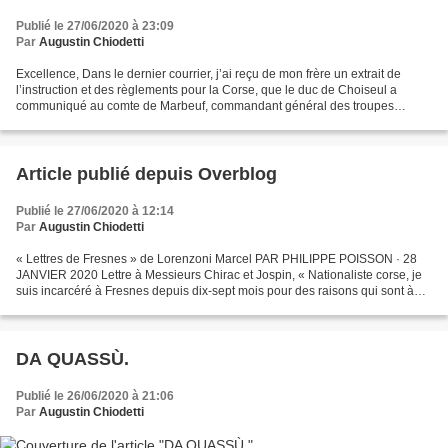
Publié le 27/06/2020 à 23:09
Par
Augustin Chiodetti
Excellence, Dans le dernier courrier, j’ai reçu de mon frère un extrait de
l’instruction et des règlements pour la Corse, que le duc de Choiseul a
communiqué au comte de Marbeuf, commandant général des troupes
françaises sur l’île. J’ai fait réimprimer...
Article publié depuis Overblog
Publié le 27/06/2020 à 12:14
Par
Augustin Chiodetti
« Lettres de Fresnes » de Lorenzoni Marcel PAR PHILIPPE POISSON · 28
JANVIER 2020 Lettre à Messieurs Chirac et Jospin, « Nationaliste corse, je
suis incarcéré à Fresnes depuis dix-sept mois pour des raisons qui sont à
l’évidence plus politiques que judiciaires....
DA QUASSÙ.
Publié le 26/06/2020 à 21:06
Par
Augustin Chiodetti