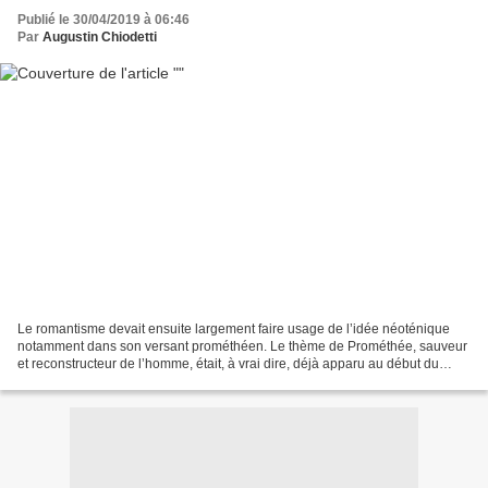
Publié le 30/04/2019 à 06:46
Par
Augustin Chiodetti
Le romantisme devait ensuite largement faire usage de l’idée néoténique
notamment dans son versant prométhéen. Le thème de Prométhée, sauveur
et reconstructeur de l’homme, était, à vrai dire, déjà apparu au début du
XVIIe siècle avec le Prometheus de...