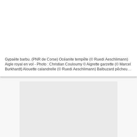
Gypaète barbu. (PNR de Corse) Océanite tempête (© Ruedi Aeschlimann)
Aigle royal en vol - Photo : Christian Couloumy © Aigrette garzette (© Marcel
Burkhardt) Alouette calandrelle (© Ruedi Aeschlimann) Balbuzard pêcheur
(© Mathias Schäf) Goéland d'Audoin(©...