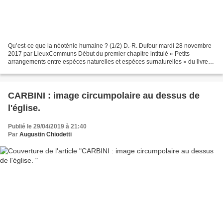
Qu’est-ce que la néoténie humaine ? (1/2) D.-R. Dufour mardi 28 novembre
2017 par LieuxCommuns Début du premier chapitre intitulé « Petits
arrangements entre espèces naturelles et espèces surnaturelles » du livre
de D.-R. Dufour « On achève bien les hommes....
CARBINI : image circumpolaire au dessus de
l'église.
Publié le 29/04/2019 à 21:40
Par
Augustin Chiodetti