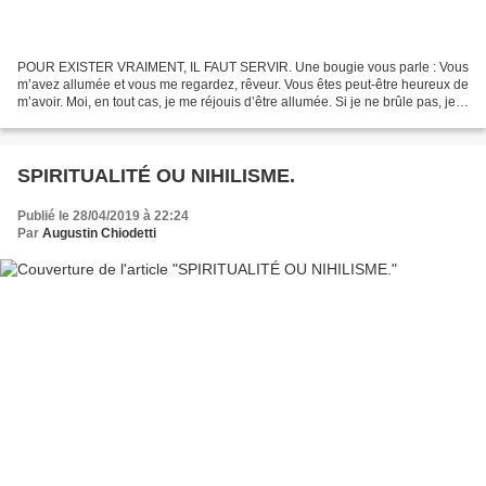
POUR EXISTER VRAIMENT, IL FAUT SERVIR. Une bougie vous parle : Vous
m’avez allumée et vous me regardez, rêveur. Vous êtes peut-être heureux de
m’avoir. Moi, en tout cas, je me réjouis d’être allumée. Si je ne brûle pas, je
serai comme les autres, dans...
SPIRITUALITÉ OU NIHILISME.
Publié le 28/04/2019 à 22:24
Par
Augustin Chiodetti