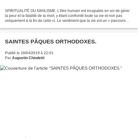
SPIRITUALITÉ OU NIHILISME. L’être humain est incapable en soi de gérer
la peur et la fatalité de la mort, y étant confronté toute sa vie et non pas
uniquement à la fin de celle-ci. Le sentiment que la vie est un « parcours
menant à la mort », sans espoir...
SAINTES PÂQUES ORTHODOXES.
Publié le 28/04/2019 à 22:01
Par
Augustin Chiodetti