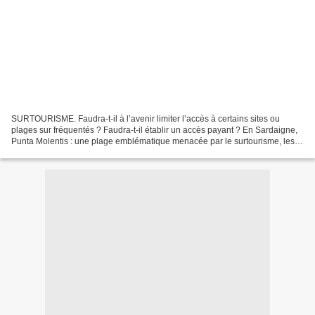
SURTOURISME. Faudra-t-il à l’avenir limiter l’accès à certains sites ou
plages sur fréquentés ? Faudra-t-il établir un accès payant ? En Sardaigne,
Punta Molentis : une plage emblématique menacée par le surtourisme, les
autorités ont décidé, pour préserver...