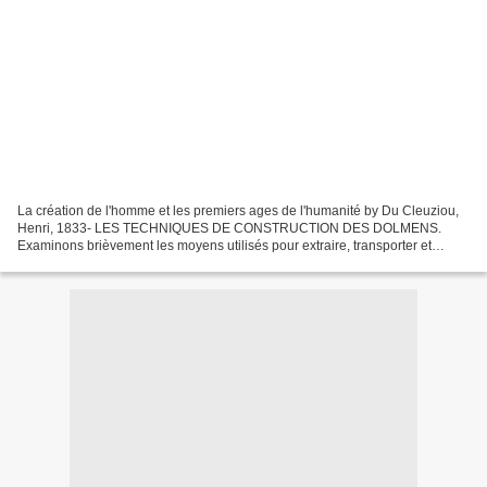
La création de l'homme et les premiers ages de l'humanité by Du Cleuziou,
Henri, 1833- LES TECHNIQUES DE CONSTRUCTION DES DOLMENS.
Examinons brièvement les moyens utilisés pour extraire, transporter et
mettre en place des blocs de pierre dont le poids...