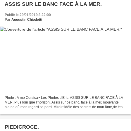
ASSIS SUR LE BANC FACE À LA MER.
Publié le 29/01/2019 à 22:00
Par
Augustin Chiodetti
Photo : A mo Corsica~ Les Photos d'Eric. ASSIS SUR LE BANC FACE À LA
MER. Plus loin que l’horizon. Assis sur ce banc, face à la mer, mouvante
plaine où mon regard se perd. Miroir fidèle des secrets de mon âme,de tes
profondeurs la liberté émane. Je regarde...
PIEDICROCE.