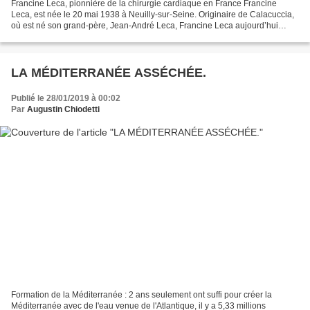
Francine Leca, pionnière de la chirurgie cardiaque en France Francine
Leca, est née le 20 mai 1938 à Neuilly-sur-Seine. Originaire de Calacuccia,
où est né son grand-père, Jean-André Leca, Francine Leca aujourd’hui
âgée de 80 ans n’a plus vraiment d’attache...
LA MÉDITERRANÉE ASSÉCHÉE.
Publié le 28/01/2019 à 00:02
Par
Augustin Chiodetti
Formation de la Méditerranée : 2 ans seulement ont suffi pour créer la
Méditerranée avec de l'eau venue de l'Atlantique, il y a 5,33 millions