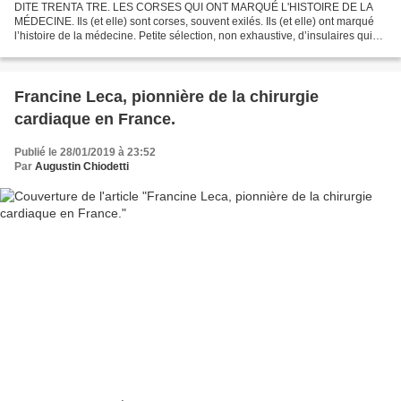
DITE TRENTA TRE. LES CORSES QUI ONT MARQUÉ L'HISTOIRE DE LA
MÉDECINE. Ils (et elle) sont corses, souvent exilés. Ils (et elle) ont marqué
l’histoire de la médecine. Petite sélection, non exhaustive, d’insulaires qui
ont considérablement fait bouger les...
Francine Leca, pionnière de la chirurgie
cardiaque en France.
Publié le 28/01/2019 à 23:52
Par
Augustin Chiodetti