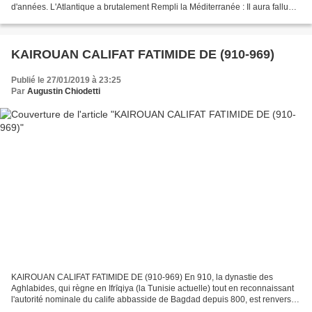
d'années. L'Atlantique a brutalement Rempli la Méditerranée : Il aura fallu
moins de deux ans pour remplir 90...
KAIROUAN CALIFAT FATIMIDE DE (910-969)
Publié le 27/01/2019 à 23:25
Par
Augustin Chiodetti
KAIROUAN CALIFAT FATIMIDE DE (910-969) En 910, la dynastie des
Aghlabides, qui règne en Ifrīqiya (la Tunisie actuelle) tout en reconnaissant
l'autorité nominale du calife abbasside de Bagdad depuis 800, est renversée
par un soulèvement des tribus berbères...