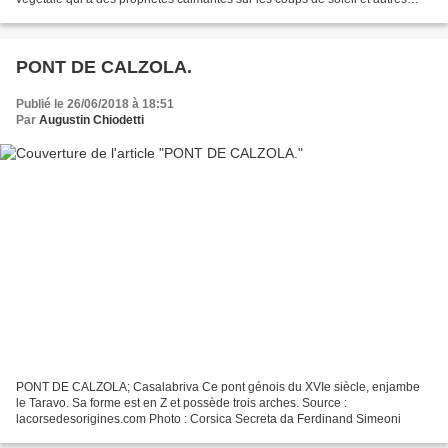
brûlures et les contusions. Je vais...
PONT DE CALZOLA.
Publié le 26/06/2018 à 18:51
Par
Augustin Chiodetti
PONT DE CALZOLA; Casalabriva Ce pont génois du XVIe siècle, enjambe
le Taravo. Sa forme est en Z et possède trois arches. Source :
lacorsedesorigines.com Photo : Corsica Secreta da Ferdinand Simeoni