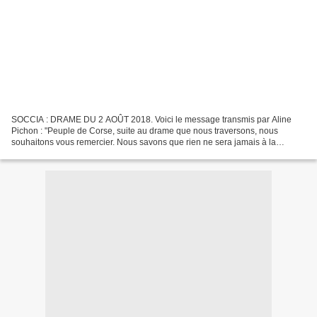
SOCCIA : DRAME DU 2 AOÛT 2018. Voici le message transmis par Aline
Pichon : "Peuple de Corse, suite au drame que nous traversons, nous
souhaitons vous remercier. Nous savons que rien ne sera jamais à la
hauteur de ce que vous nous avez donné... À vous,...