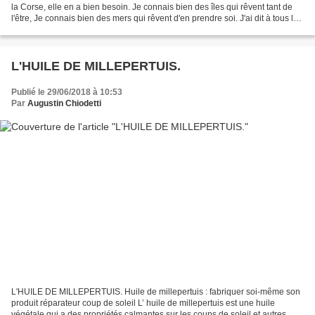
la Corse, elle en a bien besoin. Je connais bien des îles qui rêvent tant de
l'être, Je connais bien des mers qui rêvent d'en prendre soi. J'ai dit à tous les
vents de lui faire la toilette...
L'HUILE DE MILLEPERTUIS.
Publié le 29/06/2018 à 10:53
Par
Augustin Chiodetti
L'HUILE DE MILLEPERTUIS. Huile de millepertuis : fabriquer soi-même son
produit réparateur coup de soleil L’ huile de millepertuis est une huile
végétale qui a des propriétés calmantes sur les coups de soleil et autres