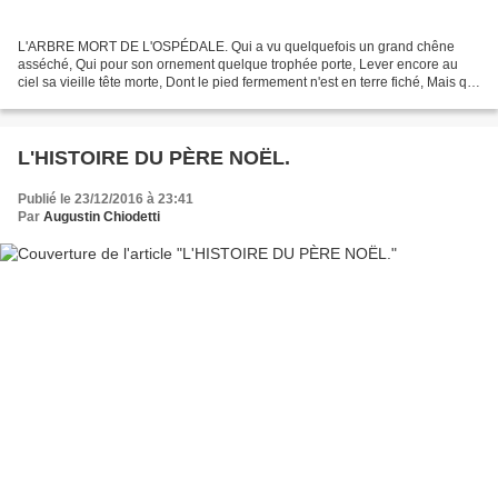
L'ARBRE MORT DE L'OSPÉDALE. Qui a vu quelquefois un grand chêne
asséché, Qui pour son ornement quelque trophée porte, Lever encore au
ciel sa vieille tête morte, Dont le pied fermement n'est en terre fiché, Mais qui
dessus le champ plus qu'à demi penché...
L'HISTOIRE DU PÈRE NOËL.
Publié le 23/12/2016 à 23:41
Par
Augustin Chiodetti