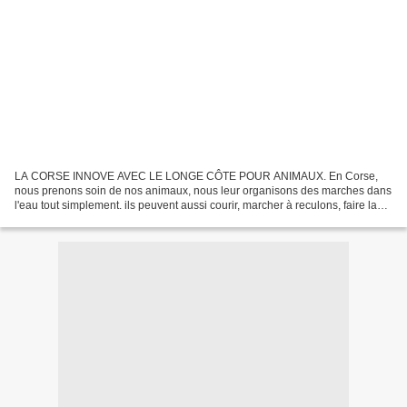
LA CORSE INNOVE AVEC LE LONGE CÔTE POUR ANIMAUX. En Corse,
nous prenons soin de nos animaux, nous leur organisons des marches dans
l'eau tout simplement. ils peuvent aussi courir, marcher à reculons, faire la
chenille (le dernier de la file indienne prend...