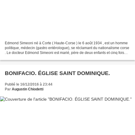
Edmond Simeoni né à Corte ( Haute-Corse ) le 6 août 1934 , est un homme
politique, médecin (gastro entérologue), se réclamant du nationalisme corse
. Le docteur Edmond Simeoni est marié, père de deux enfants et cinq fois
grand-père. Il passe une enfance...
BONIFACIO. ÉGLISE SAINT DOMINIQUE.
Publié le 16/12/2016 à 23:44
Par
Augustin Chiodetti