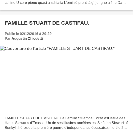
culline U core pienu quasi à schiattà L’omi sò pronti à ghjungne à fine Da
difende a so libertà Incù a forza...
FAMILLE STUART DE CASTIFAU.
Publié le 02/12/2016 à 20:29
Par
Augustin Chiodetti
FAMILLE STUART DE CASTIFAU. La Famille Stuart de Corse est issue des
Hauts Stewarts d'Ecosse. Un de ses illustres ancêtres est Sir John Stewart of
Bonkyll, héros de la première guerre d'indépendance écossaise, mort le 22
Juillet 1298 pendant la bataille...