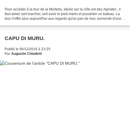
Pour accéder à la tour de la Mortella, située sur la côte est des Agriates , il
faut aimer soit marcher, soit avoir le pied marin et posséder un bateau. La
tour n'offre plus aujourd'hui aux regards qu'un pan de mur, surmonté d'une
demi couronne de mâchicoulis....
CAPU DI MURU.
Publié le 06/12/2016 à 23:25
Par
Augustin Chiodetti