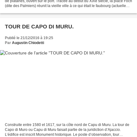
de platanes, ouvert sur le port. Tracée au début du XIXe siècle, la place Foch
(dite des Palmiers) réunit la vieille ville à ce qui était le faubourg (actuelle
rue Fesch) . En haut...
TOUR DE CAPO DI MURU.
Publié le 21/12/2016 à 19:25
Par
Augustin Chiodetti
Construite entre 1580 et 1617, sur la côte nord de Capu di Muru. La tour de
Capo di Muro ou Capu di Muru faisait partie de la juridiction d’Ajaccio.
L’édifice est inscrit Monument historique. Le poste d’observation, tour