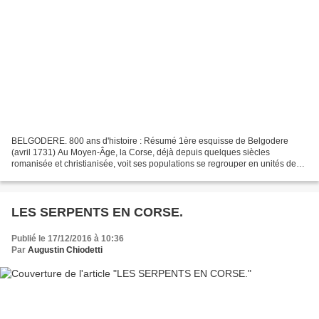
BELGODERE. 800 ans d'histoire : Résumé 1ère esquisse de Belgodere
(avril 1731) Au Moyen-Âge, la Corse, déjà depuis quelques siècles
romanisée et christianisée, voit ses populations se regrouper en unités de
base que l’on appelle pieve, où s’organise la...
LES SERPENTS EN CORSE.
Publié le 17/12/2016 à 10:36
Par
Augustin Chiodetti