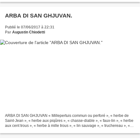
ARBA DI SAN GHJUVAN.
Publié le 07/06/2017 à 22:31
Par
Augustin Chiodetti
ARBA DI SAN GHJUVAN « Millepertuis commun ou perforé », « herbe de
Saint-Jean », « herbe aux piqûres », « chasse-diable », « faux-lin », « herbe
aux cent trous », « herbe à mille trous », « lin sauvage », « truchereau », «
pertuisane », la plante se présente...