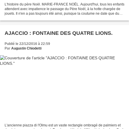
L'histoire du père Noël. MARIE-FRANCE NOËL. Aujourd'hui, tous les enfants
attendent avec impatience le passage du Père Noël, à la hotte chargée de
jouets. Il n'en a pas toujours été ainsi, puisque la coutume ne date que du
XIXe siècle. C'est d'abord dans...
AJACCIO : FONTAINE DES QUATRE LIONS.
Publié le 22/12/2016 à 22:59
Par
Augustin Chiodetti
L'ancienne piazza di l'Olmu est un vaste rectangle ombragé de palmiers et