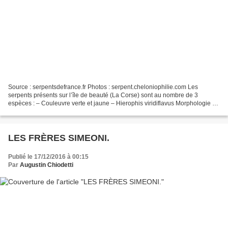
Source : serpentsdefrance.fr Photos : serpent.cheloniophilie.com Les
serpents présents sur l’île de beauté (La Corse) sont au nombre de 3
espèces : – Couleuvre verte et jaune – Hierophis viridiflavus Morphologie La
couleuvre verte et jaune mesure en moyenne...
LES FRÈRES SIMEONI.
Publié le 17/12/2016 à 00:15
Par
Augustin Chiodetti