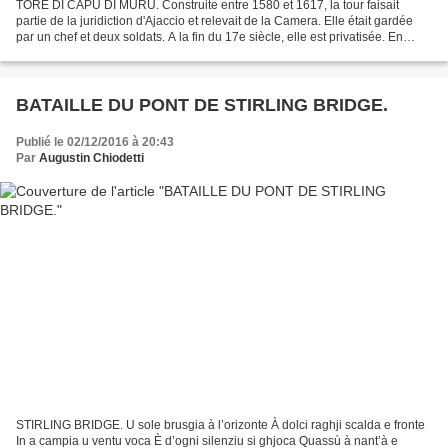
TORE DI CAPU DI MURU. Construite entre 1580 et 1617, la tour faisait
partie de la juridiction d'Ajaccio et relevait de la Camera. Elle était gardée
par un chef et deux soldats. A la fin du 17e siècle, elle est privatisée. En
1857, elle est affectée aux...
BATAILLE DU PONT DE STIRLING BRIDGE.
Publié le 02/12/2016 à 20:43
Par
Augustin Chiodetti
STIRLING BRIDGE. U sole brusgia à l’orizonte À dolci raghji scalda e fronte
In a campia u ventu voca È d’ogni silenziu si ghjoca Quassù à nant’à e