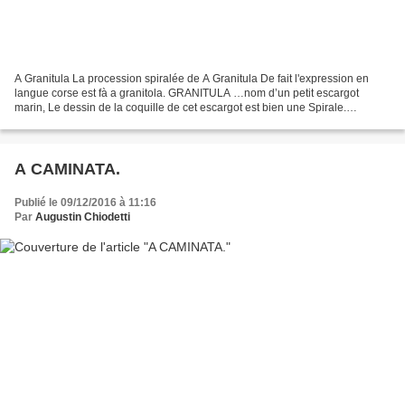
A Granitula La procession spiralée de A Granitula De fait l'expression en
langue corse est fà a granitola. GRANITULA …nom d’un petit escargot
marin, Le dessin de la coquille de cet escargot est bien une Spirale.
Symboles religieux, symboles maçonniques,...
A CAMINATA.
Publié le 09/12/2016 à 11:16
Par
Augustin Chiodetti