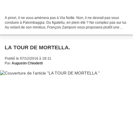
A priori, il ne vous amènera pas à Via Notte. Non, il ne devrait pas vous
conduire à Palombaggia. Du figatellu, en plein été ? Ne comptez pas sur lui.
Au volant de son minibus, François Zamponi vous proposera plutôt une
petite promenade. La Corse, sa...
LA TOUR DE MORTELLA.
Publié le 07/12/2016 à 18:11
Par
Augustin Chiodetti