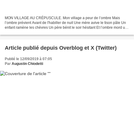
MON VILLAGE AU CRÉPUSCULE. Mon village a peur de l’ombre Mais
l’ombre prévient Avant de l'habiller de nuit Une mère avive le tison pâle Un
enfant ramène les chèvres Un père bénit le soir hésitant Et l’ombre mord un
pan du village Si doucement que la peur...
Article publié depuis Overblog et X (Twitter)
Publié le 12/09/2019 à 07:05
Par
Augustin Chiodetti