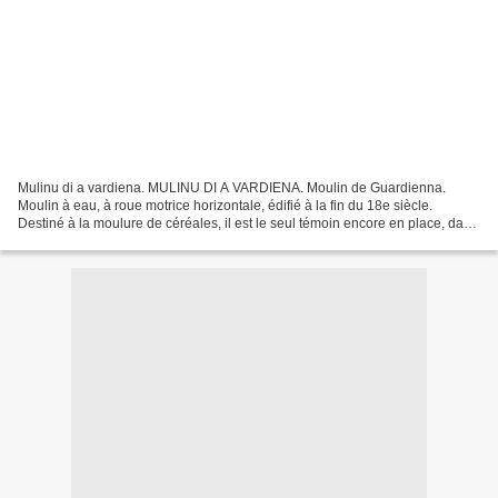
Mulinu di a vardiena. MULINU DI A VARDIENA. Moulin de Guardienna.
Moulin à eau, à roue motrice horizontale, édifié à la fin du 18e siècle.
Destiné à la moulure de céréales, il est le seul témoin encore en place, dans
toute la région de Porto-Vecchio,...