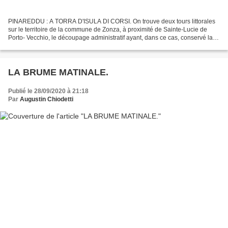
PINAREDDU : A TORRA D'ISULA DI CORSI. On trouve deux tours littorales
sur le territoire de la commune de Zonza, à proximité de Sainte-Lucie de
Porto- Vecchio, le découpage administratif ayant, dans ce cas, conservé la
trace de l’ancienne relation entre...
LA BRUME MATINALE.
Publié le 28/09/2020 à 21:18
Par
Augustin Chiodetti