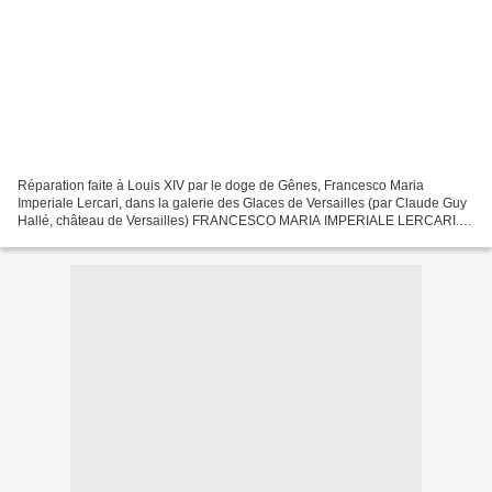
Réparation faite à Louis XIV par le doge de Gênes, Francesco Maria
Imperiale Lercari, dans la galerie des Glaces de Versailles (par Claude Guy
Hallé, château de Versailles) FRANCESCO MARIA IMPERIALE LERCARI.
Francesco Maria Imperiale Lercari (né en 1629...