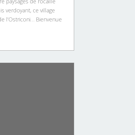
e paysages de rocaille
s verdoyant, ce village
de l’Ostriconi… Bienvenue