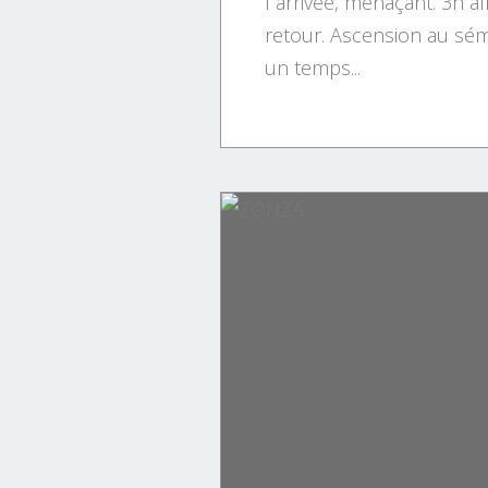
l arrivée, menaçant. 3h al
retour. Ascension au sé
un temps...
Randonnées.
Tourisme.
Faune et flore corse.