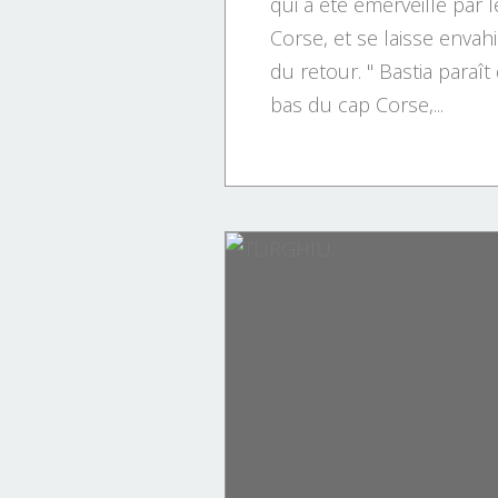
qui a été émerveillé par 
Corse, et se laisse envah
du retour. " Bastia paraî
bas du cap Corse,...
Tourisme.
ÉCONOMIE CORSE.