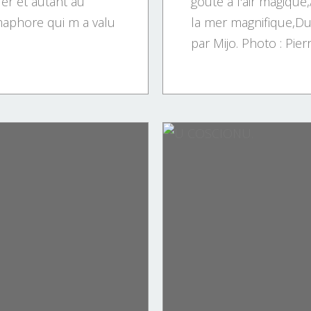
ler et autant au
goûte à l'air magique
maphore qui m a valu
la mer magnifique,Du 
par Mijo. Photo : Pierre