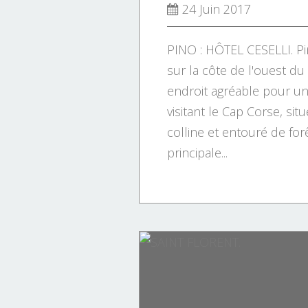
24 Juin 2017
PINO : HÔTEL CESELLI. Pin
sur la côte de l'ouest du
endroit agréable pour u
visitant le Cap Corse, sit
colline et entouré de for
principale...
Poésie.
TOURS GENOISES.
Tourisme.