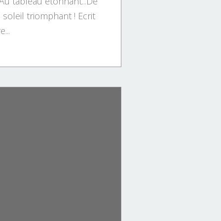
,Au tableau étonnant...De
soleil triomphant ! Ecrit
...