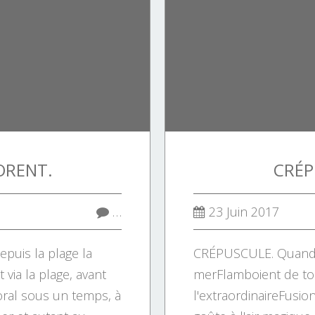
ORENT.
CRÉP
…
23 Juin 2017
puis la plage la
CRÉPUSCULE. Quand le
 via la plage, avant
merFlamboient de to
toral sous un temps, à
l'extraordinaireFusion