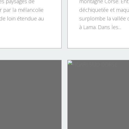
les paysages de
montagne Corse. Entr
ir par la mélancolie
déchiquetée et maqui
t de loin étendue au
surplombe la vallée 
à Lama. Dans les...