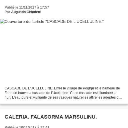
Publié le 11/11/2017 à 17:57
Par
Augustin Chiodetti
CASCADE DE L'UCELLULINE. Entre le village de Poghju et le hameau de
Fano se trouve la cascade de l'Ucelluline. Cette cascade est illuminée la
nuit. L'eau pure et vivifiante de ses vasques naturelles attire les adeptes de
baignade, les amateurs de canyoning...
GALERIA. FALASORMA MARSULINU.
Publié le 10/11/2017 à 17:41