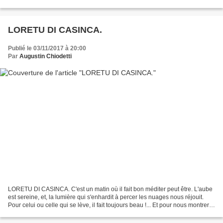
Cerbicale, le promontoire de la...
LORETU DI CASINCA.
Publié le 03/11/2017 à 20:00
Par
Augustin Chiodetti
LORETU DI CASINCA. C'est un matin où il fait bon méditer peut être. L'aube
est sereine, et, la lumière qui s'enhardit à percer les nuages nous réjouit.
Pour celui ou celle qui se lève, il fait toujours beau !... Et pour nous montrer
combien la Nature...