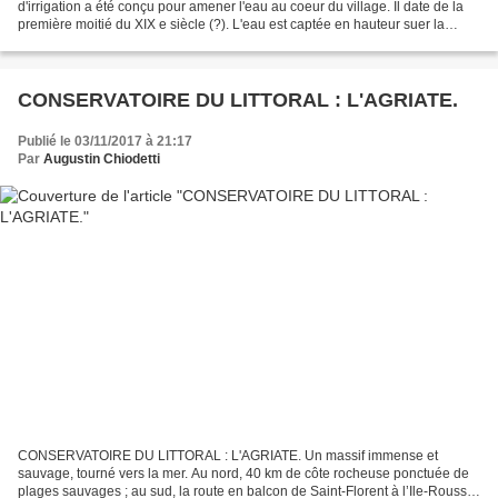
d'irrigation a été conçu pour amener l'eau au coeur du village. Il date de la
première moitié du XIX e siècle (?). L'eau est captée en hauteur suer la
commune de Loreto au lieu-dit...
CONSERVATOIRE DU LITTORAL : L'AGRIATE.
Publié le 03/11/2017 à 21:17
Par
Augustin Chiodetti
CONSERVATOIRE DU LITTORAL : L'AGRIATE. Un massif immense et
sauvage, tourné vers la mer. Au nord, 40 km de côte rocheuse ponctuée de
plages sauvages ; au sud, la route en balcon de Saint-Florent à l’Ile-Rousse