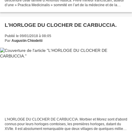
descendre cette famille d’Amondo Nasica. Frère mineur franciscain, auteur
d’une » Practica Medicinalis » sommité en l’art de la médecine et de la
chirurgie et qui exerça pendant longtemps...
L'HORLOGE DU CLOCHER DE CARBUCCIA.
Publié le 09/01/2018 à 08:05
Par
Augustin Chiodetti
L'HORLOGE DU CLOCHER DE CARBUCCIA. Morbier et Morez sont d'abord
connus pour leurs horloges comtoises, les premières horloges, datant du
XVIIe. Il est absolument remarquable que deux villages de quelques milliers