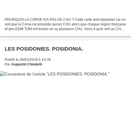
POURQUOI LA CORSE N'A PAS DE CHU ? Cette carte doit interpeler car on
voit que la Corse ne possède aucun CHU alors que chaque région française
et des DOM TOM ont toutes un ou plusieurs CHU. Alors à quoi sert un CHU?
Les CHU ont sur le plan sanitaire une...
LES POSIDONIES. POSIDONIA.
Publié le 28/01/2018 à 14:38
Par
Augustin Chiodetti