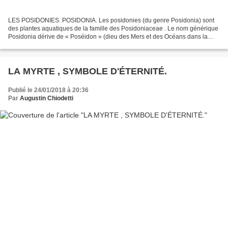
LES POSIDONIES. POSIDONIA. Les posidonies (du genre Posidonia) sont
des plantes aquatiques de la famille des Posidoniaceae . Le nom générique
Posidonia dérive de « Poséidon » (dieu des Mers et des Océans dans la
mythologie grecque). Bien qu'elles vivent...
LA MYRTE , SYMBOLE D'ÉTERNITÉ.
Publié le 24/01/2018 à 20:36
Par
Augustin Chiodetti