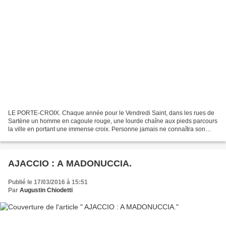
LE PORTE-CROIX. Chaque année pour le Vendredi Saint, dans les rues de
Sartène un homme en cagoule rouge, une lourde chaîne aux pieds parcours
la ville en portant une immense croix. Personne jamais ne connaîtra son
nom. Personne... Les pieds rouges de...
AJACCIO : A MADONUCCIA.
Publié le 17/03/2016 à 15:51
Par
Augustin Chiodetti