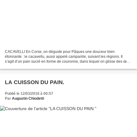
CACAVELLI En Corse, on déguste pour Pâques une douceur bien
étonnante : le cacavellu, aussi appelé campanile, suivant les régions. Il
s’agit d’un pain sucré en forme de couronne, dans lequel on glisse des œufs
durs entiers. Pour célébrer Pâques comme...
LA CUISSON DU PAIN.
Publié le 12/03/2016 à 00:57
Par
Augustin Chiodetti