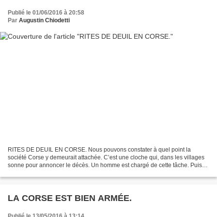
Publié le 01/06/2016 à 20:58
Par
Augustin Chiodetti
RITES DE DEUIL EN CORSE. Nous pouvons constater à quel point la
société Corse y demeurait attachée. C’est une cloche qui, dans les villages
sonne pour annoncer le décès. Un homme est chargé de cette tâche. Puis
se déroulent les premières visites à la...
LA CORSE EST BIEN ARMÉE.
Publié le 13/05/2016 à 13:14