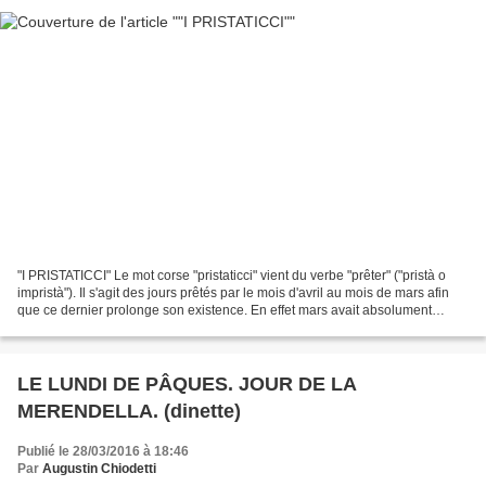
"I PRISTATICCI" Le mot corse "pristaticci" vient du verbe "prêter" ("pristà o
impristà"). Il s'agit des jours prêtés par le mois d'avril au mois de mars afin
que ce dernier prolonge son existence. En effet mars avait absolument
besoin de ces quelques...
LE LUNDI DE PÂQUES. JOUR DE LA
MERENDELLA. (dinette)
Publié le 28/03/2016 à 18:46
Par
Augustin Chiodetti