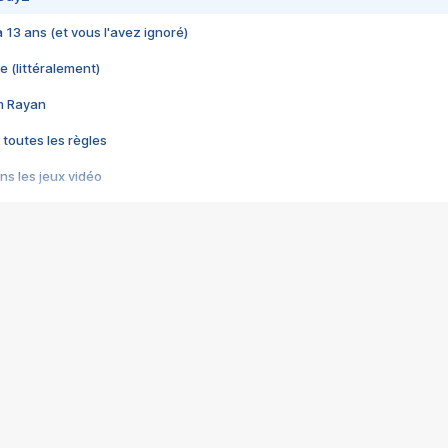
 a 13 ans (et vous l'avez ignoré)
e (littéralement)
im Rayan
 toutes les règles
s les jeux vidéo
us choquant de Rockstar ? - Le scandale BULLY
e plus moche de Steam
du RÊVE tourne au CAUCHEMAR
pendant 8 heures
it… à tort
umiliés par un jeu vidéo
ire - Final Fantasy 8