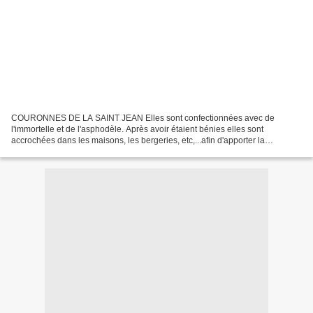
COURONNES DE LA SAINT JEAN Elles sont confectionnées avec de
l'immortelle et de l'asphodèle. Après avoir étaient bénies elles sont
accrochées dans les maisons, les bergeries, etc,...afin d'apporter la
protection aux habitants et aux bêtes. L'année suivante,...