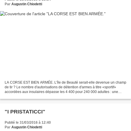
Par
Augustin Chiodetti
LA CORSE EST BIEN ARMÉE. L'île de Beauté serait-elle devenue un champ
de tir ? Le nombre d'autorisations de détention d'armes à titre «sportif»
accordées aux insulaires dépasse les 4 400 pour 240 000 adultes : une
arme de poing pour 54 habitants ! C'est...
"I PRISTATICCI"
Publié le 31/03/2016 à 12:40
Par
Augustin Chiodetti