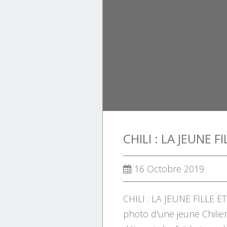
MONTAGNES CORSES
PATRIMOINE.
PHOTOGRAPHIES.
TOURISME
ÉCONOMIE CORSE.
16 Octobre 2019
CHILI : LA JEUNE FILLE ET
photo d'une jeune Chilie