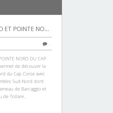
TOUR D'AGNELO ET POINTE NORD DU CAP CORSE.
…
POINTE NORD DU CAP
ermet de découvrir la
ord du Cap Corse avec
entées Sud-Nord dont
hameau de Barcaggio et
 de Tollare...