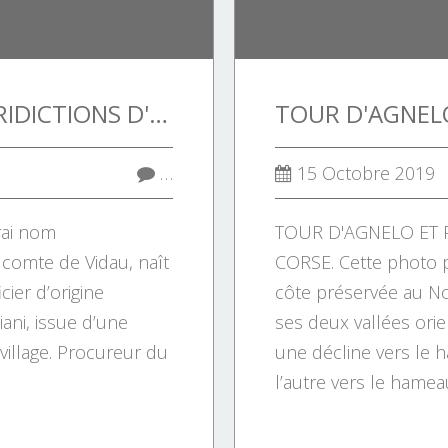
CRÉATION DES JURIDICTIONS D'APPEL EN CORSE.
…
15 Octobre 2019
rai nom
TOUR D'AGNELO ET 
 comte de Vidau, naît
CORSE. Cette photo p
cier d’origine
côte préservée au N
ani, issue d’une
ses deux vallées ori
village. Procureur du
une décline vers le 
l’autre vers le hameau