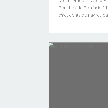
sécuriser le passage des
Bouches de Bonifacio ? L
d'accidents de navires d
Bonifacio...
VILLAGES CORSES.
PHOTOGRAPHIES.
LES CORSES