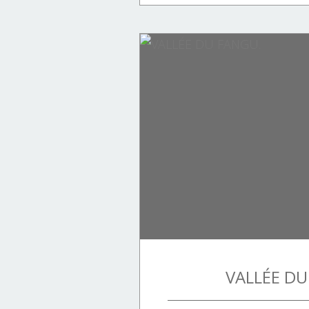
LES CORSES
MONTAGNES CORSES
PATRIMOINE.
PHOTOGRAPHIES.
Randonnées.
TOURISME
VALLÉE DU