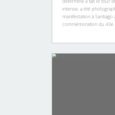
déterminé a fait le tour
intense, a été photograp
manifestation à Santiago a
commémoration du 43e..
LES CORSES
MARITIME.
PATRIMOINE.
PHOTOGRAPHIES.
PLAGES CORSES.
Randonnées.
TOURISME