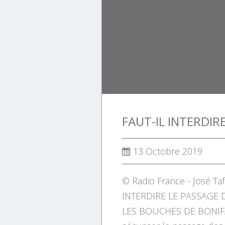
NAPOLÉON
HISTOIRE DE FRANCE.
HISTOIRE DE LA CORSE.
PERSONNAGES.
PERSONNALITÉS CORSES.
13 Octobre 2019
© Radio France - José Taf
INTERDIRE LE PASSAGE 
LES BOUCHES DE BONIFA