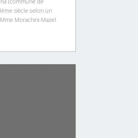
égina (commune de
XIème siècle selon un
ar Mme Morachini-Mazel.