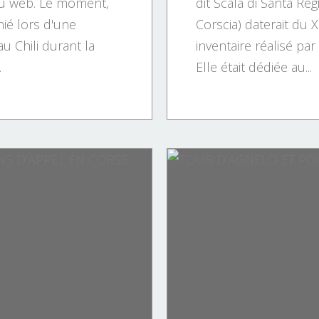
 du web. Le moment,
dit Scala di Santa R
hié lors d'une
Corscia) daterait du 
u Chili durant la
inventaire réalisé p
.
Elle était dédiée au...