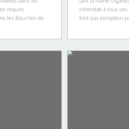
 navires dans les
tant la manie organis
es risques
s’étendait à tous ses
ans les Bouches de
font pas exception puis