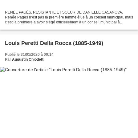
RENÉE PAGÈS, RÉSISTANTE ET SOEUR DE DANIELLE CASANOVA.
Renée Pagès n’est pas la première femme élue à un conseil municipal, mais
c’est la première a avoir siégé officiellement à un conseil municipal à
Ajaccio. C’était la sœur de Danielle Casanova, responsable...
Louis Peretti Della Rocca (1885-1949)
Publié le 31/01/2020 à 00:14
Par
Augustin Chiodetti