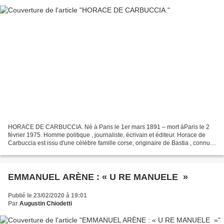
HORACE DE CARBUCCIA. Né à Paris le 1er mars 1891 – mort àParis le 2
février 1975. Homme politique , journaliste, écrivain et éditeur. Horace de
Carbuccia est issu d'une célèbre famille corse, originaire de Bastia , connue
depuis le XVIe siècle, issue...
EMMANUEL ARÈNE : « U RE MANUELE »
Publié le 23/02/2020 à 19:01
Par
Augustin Chiodetti