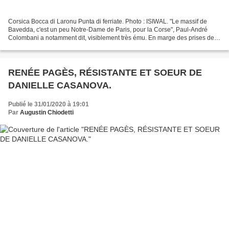
Corsica Bocca di Laronu Punta di ferriate. Photo : ISIWAL. "Le massif de
Bavedda, c'est un peu Notre-Dame de Paris, pour la Corse", Paul-André
Colombani a notamment dit, visiblement très ému. En marge des prises de
parole et du vote concernant la sacralisation...
RENÉE PAGÈS, RÉSISTANTE ET SOEUR DE
DANIELLE CASANOVA.
Publié le 31/01/2020 à 19:01
Par
Augustin Chiodetti