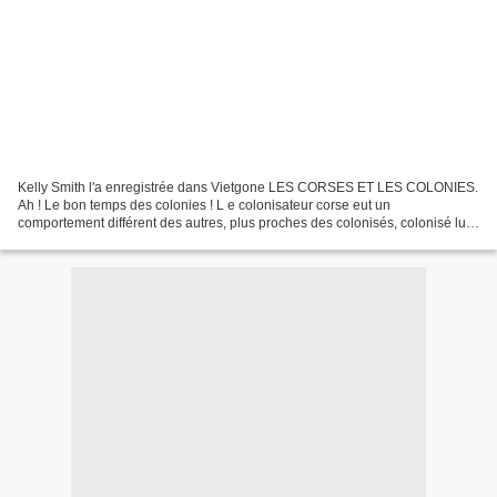
Kelly Smith l'a enregistrée dans Vietgone LES CORSES ET LES COLONIES.
Ah ! Le bon temps des colonies ! L e colonisateur corse eut un
comportement différent des autres, plus proches des colonisés, colonisé lui-
même sans s’en rendre compte. La politique...