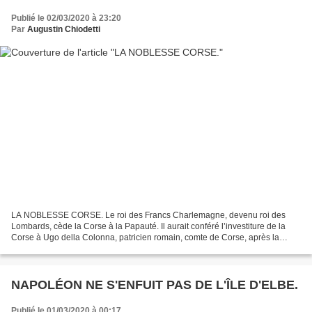
Publié le 02/03/2020 à 23:20
Par
Augustin Chiodetti
LA NOBLESSE CORSE. Le roi des Francs Charlemagne, devenu roi des
Lombards, cède la Corse à la Papauté. Il aurait conféré l’investiture de la
Corse à Ugo della Colonna, patricien romain, comte de Corse, après la
conquête que celui-ci en aurait faite sur...
NAPOLÉON NE S'ENFUIT PAS DE L'ÎLE D'ELBE.
Publié le 01/03/2020 à 00:17