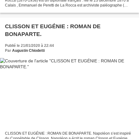
Rocca (1870-1958) est un diplomate français . Né le 23 décembre 1870 à
Calais , Emmanuel de Peretti de La Rocca est archiviste paléographe (
promotion 1893 ) licencié en droit et diplômé de l'...
CLISSON ET EUGÉNIE : ROMAN DE
BONAPARTE.
Publié le 21/01/2020 à 22:44
Par
Augustin Chiodetti
CLISSON ET EUGÉNIE : ROMAN DE BONAPARTE. Napoléon s’est inspiré
du Connétable de Clisson. Napoléon a écrit le roman Clisson et Eugénie