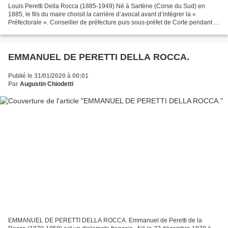
Louis Peretti Della Rocca (1885-1949) Né à Sartène (Corse du Sud) en
1885, le fils du maire choisit la carrière d’avocat avant d’intégrer la «
Préfectorale ». Conseiller de préfecture puis sous-préfet de Corte pendant la
Première guerre mondiale, il rejoint...
EMMANUEL DE PERETTI DELLA ROCCA.
Publié le 31/01/2020 à 00:01
Par
Augustin Chiodetti
EMMANUEL DE PERETTI DELLA ROCCA. Emmanuel de Peretti de la