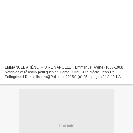
EMMANUEL ARÈNE : « U RE MANUELE » Emmanuel Arène (1856-1908)
Notables et réseaux politiques en Corse, XIXe - XXe siècle. Jean-Paul
Pellegrinetti Dans Histoire@Politique 2015/1 (n° 25) , pages 24 à 40 1 À
partir de 1878, à l’image des autres départements,...
Publicité