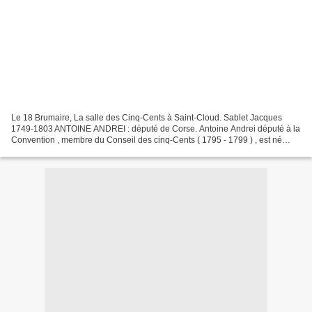
Le 18 Brumaire, La salle des Cinq-Cents à Saint-Cloud. Sablet Jacques
1749-1803 ANTOINE ANDREI : député de Corse. Antoine Andrei député à la
Convention , membre du Conseil des cinq-Cents ( 1795 - 1799 ) , est né
Antoine François Andrei le 3 août 1733...