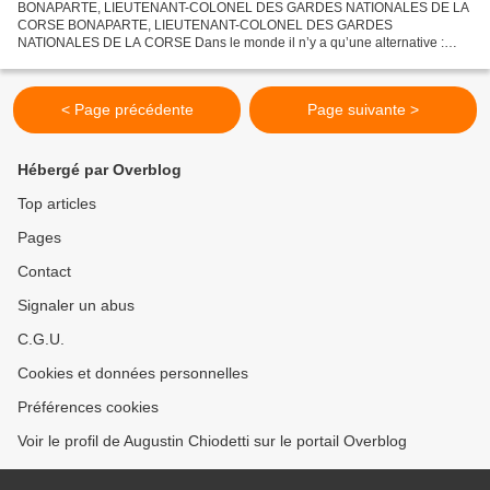
BONAPARTE, LIEUTENANT-COLONEL DES GARDES NATIONALES DE LA
CORSE BONAPARTE, LIEUTENANT-COLONEL DES GARDES
NATIONALES DE LA CORSE Dans le monde il n’y a qu’une alternative :
commander ou obéir. On prétend que, pour bien savoir commander, il a fallu
d’abord...
< Page précédente
Page suivante >
Hébergé par Overblog
Top articles
Pages
Contact
Signaler un abus
C.G.U.
Cookies et données personnelles
Préférences cookies
Voir le profil de Augustin Chiodetti sur le portail Overblog