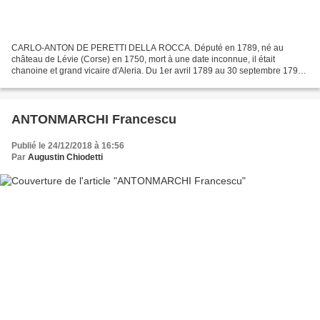
CARLO-ANTON DE PERETTI DELLA ROCCA. Député en 1789, né au
château de Lévie (Corse) en 1750, mort à une date inconnue, il était
chanoine et grand vicaire d'Aleria. Du 1er avril 1789 au 30 septembre 1791
il fut élu député du clergé aux Etats-Généraux par...
ANTONMARCHI Francescu
Publié le 24/12/2018 à 16:56
Par
Augustin Chiodetti