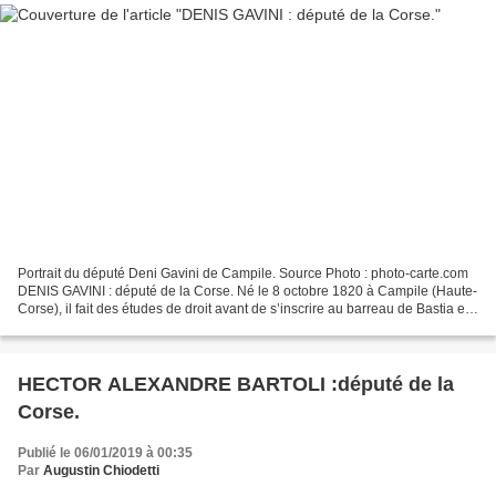
Portrait du député Deni Gavini de Campile. Source Photo : photo-carte.com
DENIS GAVINI : député de la Corse. Né le 8 octobre 1820 à Campile (Haute-
Corse), il fait des études de droit avant de s’inscrire au barreau de Bastia en
1842. Élu le 13 mai 1849...
HECTOR ALEXANDRE BARTOLI :député de la
Corse.
Publié le 06/01/2019 à 00:35
Par
Augustin Chiodetti