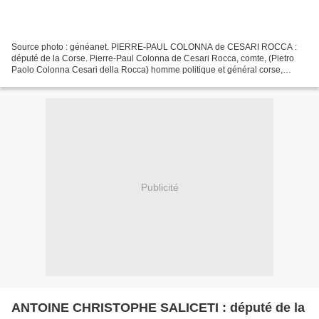
Source photo : généanet. PIERRE-PAUL COLONNA de CESARI ROCCA :
député de la Corse. Pierre-Paul Colonna de Cesari Rocca, comte, (Pietro
Paolo Colonna Cesari della Rocca) homme politique et général corse,
député à l'Assemblée constituante. Né à Quenza,...
Publicité
ANTOINE CHRISTOPHE SALICETI : député de la