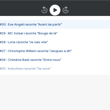
#30 : Eve Angeli raconte "Avant de partir"
#29 : MC Solaar raconte "Bouge de là"
28 : Lorie raconte "Je vais vite"
#27 : Christophe Willem raconte "Jacques a dit"
#26 : Chimène Badi raconte "Entre nous"
#25 : Indochine raconte "3e sexe"
#24 : Zaho raconte "C'est chelou"
#23 : Patrick Bruel raconte "Au café des délices"
#22 : Kyo raconte "Le chemin"
#21 : Nolwenn Leroy raconte "Cassé"