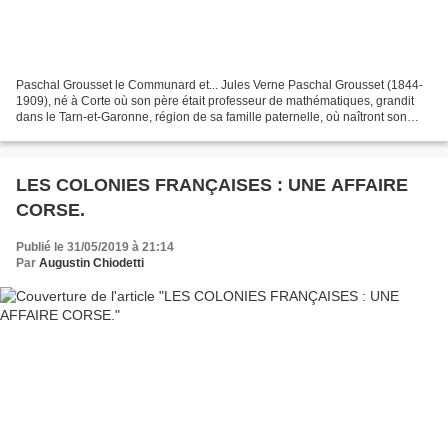
Paschal Grousset le Communard et... Jules Verne Paschal Grousset (1844-
1909), né à Corte où son père était professeur de mathématiques, grandit
dans le Tarn-et-Garonne, région de sa famille paternelle, où naîtront son
frère et ses soeurs. Son père Jean...
LES COLONIES FRANÇAISES : UNE AFFAIRE
CORSE.
Publié le 31/05/2019 à 21:14
Par
Augustin Chiodetti