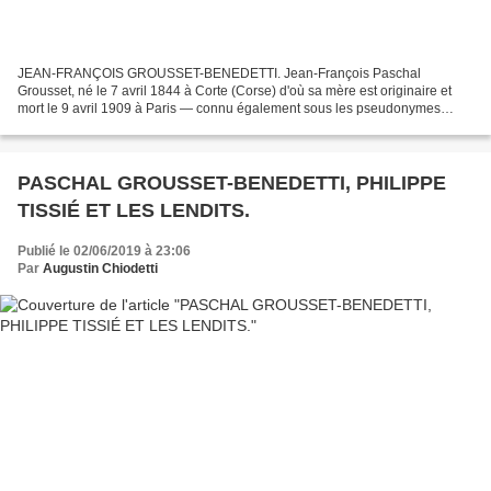
JEAN-FRANÇOIS GROUSSET-BENEDETTI. Jean-François Paschal
Grousset, né le 7 avril 1844 à Corte (Corse) d'où sa mère est originaire et
mort le 9 avril 1909 à Paris — connu également sous les pseudonymes
Docteur Flavius, André Laurie, Philippe Daryl, Léopold...
PASCHAL GROUSSET-BENEDETTI, PHILIPPE
TISSIÉ ET LES LENDITS.
Publié le 02/06/2019 à 23:06
Par
Augustin Chiodetti