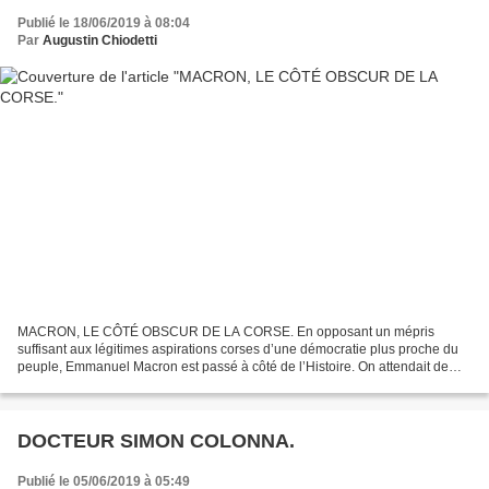
Publié le 18/06/2019 à 08:04
Par
Augustin Chiodetti
MACRON, LE CÔTÉ OBSCUR DE LA CORSE. En opposant un mépris
suffisant aux légitimes aspirations corses d’une démocratie plus proche du
peuple, Emmanuel Macron est passé à côté de l’Histoire. On attendait de
Gaulle, il n’y eut que Guy Mollet. De toute évidence,...
DOCTEUR SIMON COLONNA.
Publié le 05/06/2019 à 05:49