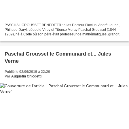
PASCHAL GROUSSET-BENEDETTI : alias Docteur Flavius, André Laurie,
Philippe Daryl, Léopold Virey et Tiburce Moray Paschal Grousset (1844-
1909), né à Corte où son père était professeur de mathématiques, grandit
dans le Tarn-et-Garonne, région de sa famille...
Paschal Grousset le Communard et... Jules
Verne
Publié le 02/06/2019 à 22:20
Par
Augustin Chiodetti