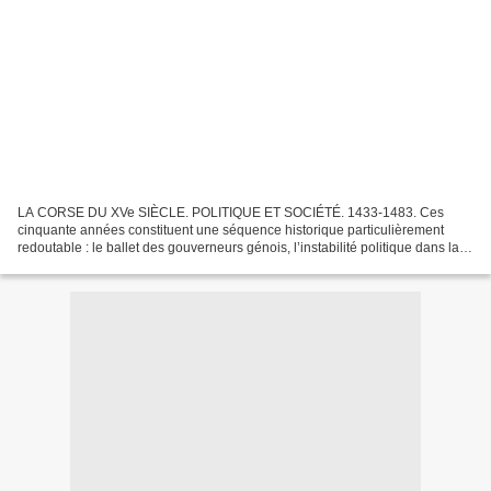
LA CORSE DU XVe SIÈCLE. POLITIQUE ET SOCIÉTÉ. 1433-1483. Ces
cinquante années constituent une séquence historique particulièrement
redoutable : le ballet des gouverneurs génois, l’instabilité politique dans la
cité ligure, les divisions des seigneurs...