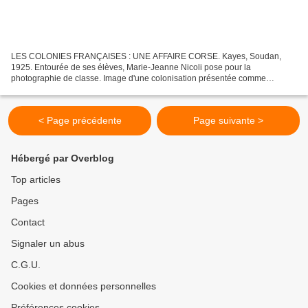
LES COLONIES FRANÇAISES : UNE AFFAIRE CORSE. Kayes, Soudan,
1925. Entourée de ses élèves, Marie-Jeanne Nicoli pose pour la
photographie de classe. Image d'une colonisation présentée comme
émancipatrice hier et liberticide aujourd'hui, le portrait figure...
< Page précédente
Page suivante >
Hébergé par Overblog
Top articles
Pages
Contact
Signaler un abus
C.G.U.
Cookies et données personnelles
Préférences cookies