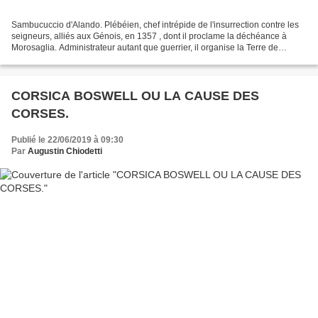
Sambucuccio d'Alando. Plébéien, chef intrépide de l'insurrection contre les
seigneurs, alliés aux Génois, en 1357 , dont il proclame la déchéance à
Morosaglia. Administrateur autant que guerrier, il organise la Terre de
Commune et lui donne un système...
CORSICA BOSWELL OU LA CAUSE DES
CORSES.
Publié le 22/06/2019 à 09:30
Par
Augustin Chiodetti