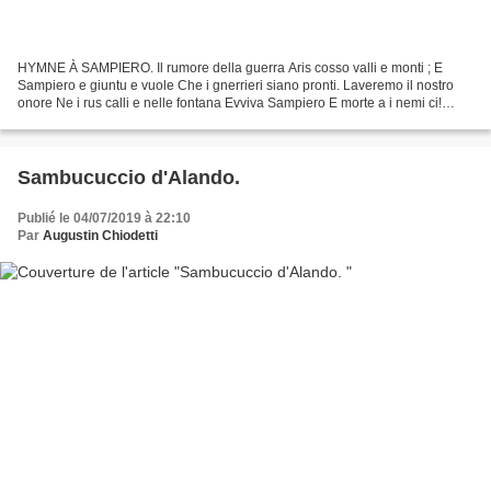
HYMNE À SAMPIERO. Il rumore della guerra Aris cosso valli e monti ; E
Sampiero e giuntu e vuole Che i gnerrieri siano pronti. Laveremo il nostro
onore Ne i rus calli e nelle fontаna Evviva Sampierо E morte a i nemi ci!
Guarda to sentiero Lor tomba sarа...
Sambucuccio d'Alando.
Publié le 04/07/2019 à 22:10
Par
Augustin Chiodetti