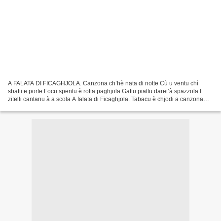
A FALATA DI FICAGHJOLA. Canzona ch’hè nata di notte Cù u ventu chì
sbatti e porte Focu spentu è rotta paghjola Gattu piattu daret’à spazzola I
zitelli cantanu à a scola A falata di Ficaghjola. Tabacu è chjodi a canzona
Chì canta è l’altru chì sona Per...