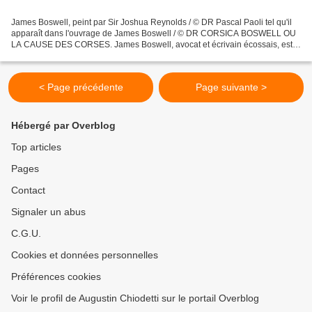
James Boswell, peint par Sir Joshua Reynolds / © DR Pascal Paoli tel qu'il
apparaît dans l'ouvrage de James Boswell / © DR CORSICA BOSWELL OU
LA CAUSE DES CORSES. James Boswell, avocat et écrivain écossais, est
âgé d'une vingtaine d'années lorsqu'il se...
< Page précédente
Page suivante >
Hébergé par Overblog
Top articles
Pages
Contact
Signaler un abus
C.G.U.
Cookies et données personnelles
Préférences cookies
Voir le profil de Augustin Chiodetti sur le portail Overblog