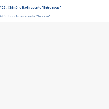
#26 : Chimène Badi raconte "Entre nous"
#25 : Indochine raconte "3e sexe"
#24 : Zaho raconte "C'est chelou"
#23 : Patrick Bruel raconte "Au café des délices"
#22 : Kyo raconte "Le chemin"
#21 : Nolwenn Leroy raconte "Cassé"
#20 : Patrick Hernandez raconte "Born to be alive"
#19 : Lorie raconte "Près de moi"
#18 : Michael Jones raconte "A nos actes manqués" (avec Jean-Jacque
#17 : Khaled raconte "Aïcha"
#16 : Corneille raconte "Parce qu'on vient de loin"
#15 : Indochine raconte "L'aventurier"