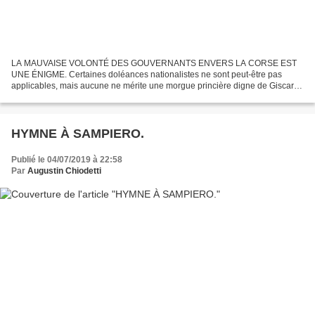
LA MAUVAISE VOLONTÉ DES GOUVERNANTS ENVERS LA CORSE EST
UNE ÉNIGME. Certaines doléances nationalistes ne sont peut-être pas
applicables, mais aucune ne mérite une morgue princière digne de Giscard
dans ses errements les plus monarchistes. Joseph Agostini...
HYMNE À SAMPIERO.
Publié le 04/07/2019 à 22:58
Par
Augustin Chiodetti