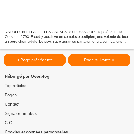
NAPOLÉON ET PAOLI : LES CAUSES DU DÉSAMOUR. Napoléon fuit la
Corse en 1793. Freud y aurait vu un complexe oedipien, une volonté de tuer
un père chéri, adulé. Le psychiatre aurait eu parfaitement raison. La fuite
ajaccienne des Bonaparte pourchassés par...
< Page précédente
Page suivante >
Hébergé par Overblog
Top articles
Pages
Contact
Signaler un abus
C.G.U.
Cookies et données personnelles