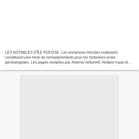
LES NOTABLES D'ÎLE ROUSSE. Les anciennes minutes notariales
constituent une mine de renseignements pour les historiens et les
généalogistes. Les pages remplies par Antonio Antonelli, Notaire royal et
Tabellion de Santa Reparata di Balagna nous parvenant...