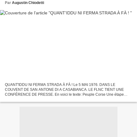
Par
Augustin Chiodetti
QUANT'IDDU NI FERMA STRADA À FÀ ! Le 5 MAI 1976. DANS LE
COUVENT DE SAN ANTONE DI A CASABIANCA. LE FLNC TIENT UNE
CONFÉRENCE DE PRESSE. En voici le texte: Peuple Corse Une étape
décisive dans la lutte de libération nationale de notre peuple a été
franchie....