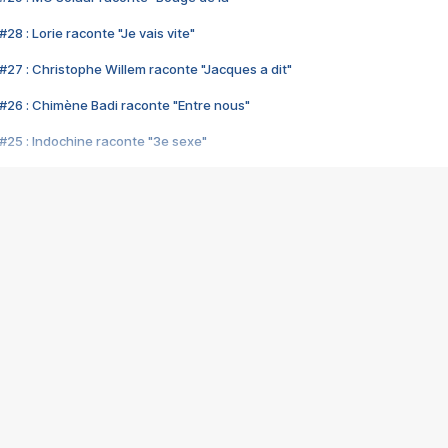
28 : Lorie raconte "Je vais vite"
#27 : Christophe Willem raconte "Jacques a dit"
#26 : Chimène Badi raconte "Entre nous"
#25 : Indochine raconte "3e sexe"
#24 : Zaho raconte "C'est chelou"
#23 : Patrick Bruel raconte "Au café des délices"
#22 : Kyo raconte "Le chemin"
#21 : Nolwenn Leroy raconte "Cassé"
#20 : Patrick Hernandez raconte "Born to be alive"
#19 : Lorie raconte "Près de moi"
#18 : Michael Jones raconte "A nos actes manqués" (avec Jean-Jacque
#17 : Khaled raconte "Aïcha"