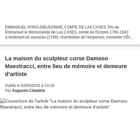
EMMANUEL-PONS-DIEUDONNÉ, COMTE DE LAS CASES. Fils de
Emmanuel le Mémorialiste de Las CASES, comte de l'Empire 1766-1842
(Lieutenant de vaisseau (1789), chambellan de l'empereur, conseiller d'État)
et de Henriette de KERGARIOU 1770- Député de 1830 à 1848,...
La maison du sculpteur corse Damaso
Maestracci, entre lieu de mémoire et demeure
d’artiste
Publié le 02/05/2020 à 14:34
Par
Augustin Chiodetti