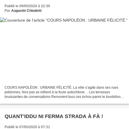
Publié le 09/05/2020 à 22:30
Par
Augustin Chiodetti
COURS NAPOLÉON : URBAINE FÉLICITÉ. La ville s’agite dans ses rues
piétonnes, Nos pas se mêlent à la foule autochtone… Les terrasses
bruissantes de conversations Renvoient tous ces échos parmi le tourbillon…
J’aime à flâner sur les grandes avenues, J’aime...
QUANT'IDDU NI FERMA STRADA À FÀ !
Publié le 07/05/2020 à 07:31