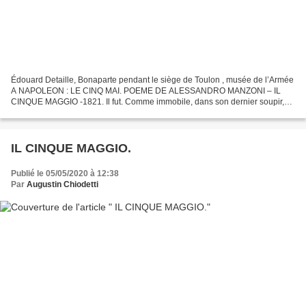
Édouard Detaille, Bonaparte pendant le siège de Toulon , musée de l’Armée
A NAPOLEON : LE CINQ MAI. POEME DE ALESSANDRO MANZONI – IL
CINQUE MAGGIO -1821. Il fut. Comme immobile, dans son dernier soupir,
un corps sans mémoire sans la force de tant d’esprit,...
IL CINQUE MAGGIO.
Publié le 05/05/2020 à 12:38
Par
Augustin Chiodetti