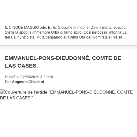
IL CINQUE MAGGIO ode. E i fu. Siccome immobile, Dato il mortal sospiro,
Stette la spoglia immemore Orba di tanto spiro, Così percossa, attonita La
terra al nunzio sta, Muta pensando all’ultima Ora dell’uom fatale; Nè sa
quando una simile Orma di piè mortale...
EMMANUEL-PONS-DIEUDONNÉ, COMTE DE
LAS CASES.
Publié le 02/05/2020 à 23:10
Par
Augustin Chiodetti