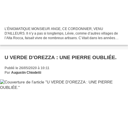
L’ÉNIGMATIQUE MONSIEUR ANGE, CE CORDONNIER, VENU
D'AILLEURS. Il n’y a pas si longtemps, Lévie, comme d’autres villages de
l’Alta Rocca, faisait vivre de nombreux artisans. C’était dans les années
50/60. Il était loin d’être procrastinateur, très peu loquace,...
U VERDE D'OREZZA : UNE PIERRE OUBLIÉE.
Publié le 26/05/2020 à 10:11
Par
Augustin Chiodetti