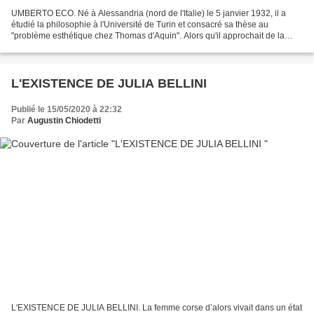
UMBERTO ECO. Né à Alessandria (nord de l'Italie) le 5 janvier 1932, il a
étudié la philosophie à l'Université de Turin et consacré sa thèse au
"problème esthétique chez Thomas d'Aquin". Alors qu'il approchait de la
cinquantaine, il réussi un coup de maître...
L'EXISTENCE DE JULIA BELLINI
Publié le 15/05/2020 à 22:32
Par
Augustin Chiodetti
L'EXISTENCE DE JULIA BELLINI. La femme corse d’alors vivait dans un état