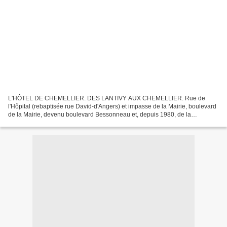
L'HÔTEL DE CHEMELLIER. DES LANTIVY AUX CHEMELLIER. Rue de
l'Hôpital (rebaptisée rue David-d'Angers) et impasse de la Mairie, boulevard
de la Mairie, devenu boulevard Bessonneau et, depuis 1980, de la
Résistance-et-de-la-Déportation : autant d'adresses...