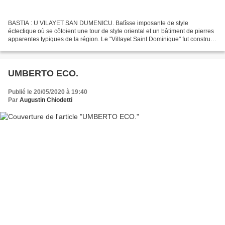
BASTIA : U VILAYET SAN DUMENICU. Batîsse imposante de style
éclectique où se côtoient une tour de style oriental et un bâtiment de pierres
apparentes typiques de la région. Le "Villayet Saint Dominique" fut construit
en 1880 par Aimé Sisco à son retour...
UMBERTO ECO.
Publié le 20/05/2020 à 19:40
Par
Augustin Chiodetti