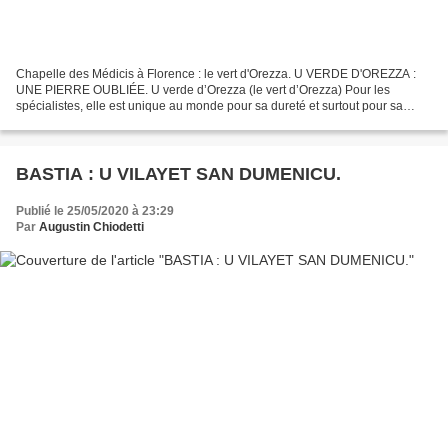
Chapelle des Médicis à Florence : le vert d'Orezza. U VERDE D'OREZZA :
UNE PIERRE OUBLIÉE. U verde d’Orezza (le vert d’Orezza) Pour les
spécialistes, elle est unique au monde pour sa dureté et surtout pour sa
couleur d’un vert émeraude très lumineux....
BASTIA : U VILAYET SAN DUMENICU.
Publié le 25/05/2020 à 23:29
Par
Augustin Chiodetti