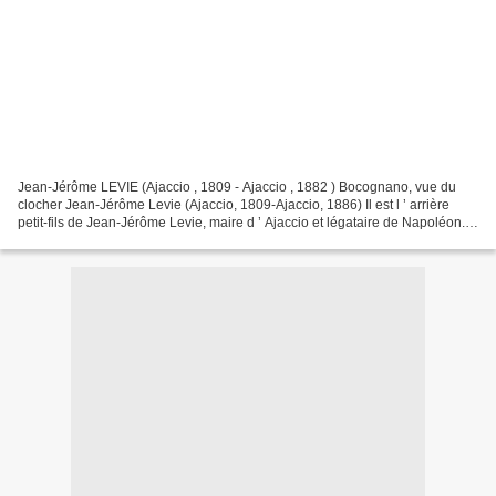
Jean-Jérôme LEVIE (Ajaccio , 1809 - Ajaccio , 1882 ) Bocognano, vue du
clocher Jean-Jérôme Levie (Ajaccio, 1809-Ajaccio, 1886) Il est l ’ arrière
petit-fils de Jean-Jérôme Levie, maire d ’ Ajaccio et légataire de Napoléon.
Conseiller à la Cour d...