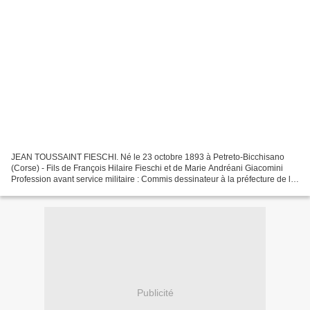
JEAN TOUSSAINT FIESCHI. Né le 23 octobre 1893 à Petreto-Bicchisano
(Corse) - Fils de François Hilaire Fieschi et de Marie Andréani Giacomini
Profession avant service militaire : Commis dessinateur à la préfecture de la
Seine (Paris) - Classe 1913 - Recrutement...
Publicité