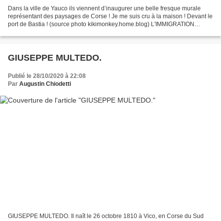
Dans la ville de Yauco ils viennent d’inaugurer une belle fresque murale
représentant des paysages de Corse ! Je me suis cru à la maison ! Devant le
port de Bastia ! (source photo kikimonkey.home.blog) L'IMMIGRATION
CORSE À PORTO RICO. L’immigration corse...
GIUSEPPE MULTEDO.
Publié le 28/10/2020 à 22:08
Par
Augustin Chiodetti
GIUSEPPE MULTEDO. Il naît le 26 octobre 1810 à Vico, en Corse du Sud