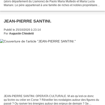
(alors département du Liamone) de Paolo Maria Multedo et Maria Lucia
Mariani. Le père appartenait à une famille de riches et nobles propriétaires
terriens, d’où il eut le titre de marquis....
JEAN-PIERRE SANTINI.
Publié le 25/10/2020 à 23:14
Par
Augustin Chiodetti
JEAN-PIERRE SANTINI. OPERATA CULTURALE. M ais qu’est-ce donc
qu’écrire ou créer en Corse ? Réveiller les nostalgies autour des figures du
passé ? Ou raviver les énergies autour des enjeux de demain ? Se