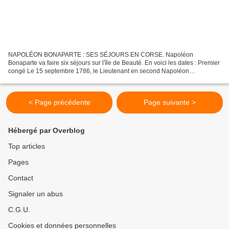
NAPOLÉON BONAPARTE : SES SÉJOURS EN CORSE. Napoléon
Bonaparte va faire six séjours sur l'île de Beauté. En voici les dates : Premier
congé Le 15 septembre 1786, le Lieutenant en second Napoléon
Bonaparte, qui a quitté Valence quinze jours auparavant pour...
< Page précédente
Page suivante >
Hébergé par Overblog
Top articles
Pages
Contact
Signaler un abus
C.G.U.
Cookies et données personnelles