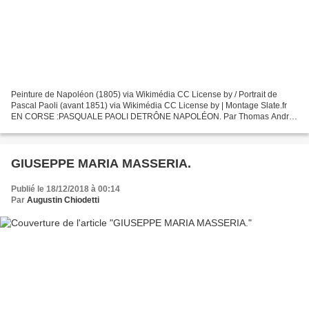
Peinture de Napoléon (1805) via Wikimédia CC License by / Portrait de
Pascal Paoli (avant 1851) via Wikimédia CC License by | Montage Slate.fr
EN CORSE :PASQUALE PAOLI DETRÔNE NAPOLÉON. Par Thomas Andrei.
Figure historique en France, Napoléon est loin...
GIUSEPPE MARIA MASSERIA.
Publié le 18/12/2018 à 00:14
Par
Augustin Chiodetti