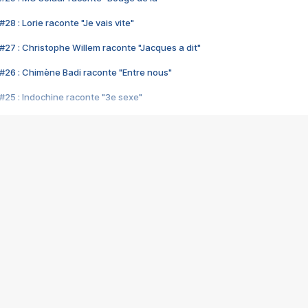
28 : Lorie raconte "Je vais vite"
#27 : Christophe Willem raconte "Jacques a dit"
#26 : Chimène Badi raconte "Entre nous"
#25 : Indochine raconte "3e sexe"
#24 : Zaho raconte "C'est chelou"
#23 : Patrick Bruel raconte "Au café des délices"
#22 : Kyo raconte "Le chemin"
#21 : Nolwenn Leroy raconte "Cassé"
#20 : Patrick Hernandez raconte "Born to be alive"
#19 : Lorie raconte "Près de moi"
#18 : Michael Jones raconte "A nos actes manqués" (avec Jean-Jacque
#17 : Khaled raconte "Aïcha"