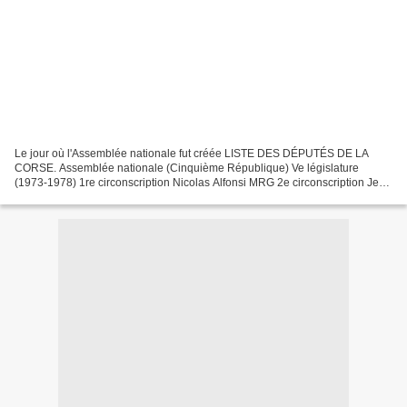
Le jour où l'Assemblée nationale fut créée LISTE DES DÉPUTÉS DE LA
CORSE. Assemblée nationale (Cinquième République) Ve législature
(1973-1978) 1re circonscription Nicolas Alfonsi MRG 2e circonscription Jean
Zuccarelli MRG 3e circonscription Jean-Paul...