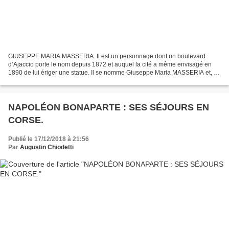
GIUSEPPE MARIA MASSERIA. Il est un personnage dont un boulevard
d’Ajaccio porte le nom depuis 1872 et auquel la cité a même envisagé en
1890 de lui ériger une statue. Il se nomme Giuseppe Maria MASSERIA et, si
l’opération qu’il entreprit avait réussi...
NAPOLÉON BONAPARTE : SES SÉJOURS EN
CORSE.
Publié le 17/12/2018 à 21:56
Par
Augustin Chiodetti