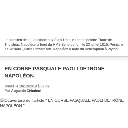
Le transfert de la Louisiane aux Etats-Unis, vu par le peintre Thure de
Thulstrup. Napoléon à bord du HMS Bellerophon, le 23 juillet 1815. Peinture
de William Quiller Orchardson. Napoléon à bord du Bellerophon à Plymouth.
Peinture de Sir Charles Locke...
EN CORSE PASQUALE PAOLI DETRÔNE
NAPOLÉON.
Publié le 18/12/2018 à 09:02
Par
Augustin Chiodetti