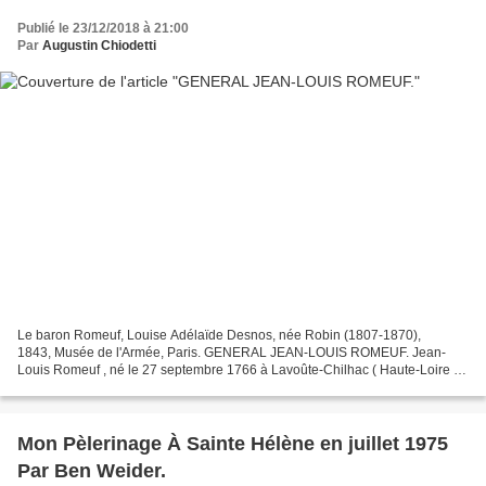
Publié le 23/12/2018 à 21:00
Par
Augustin Chiodetti
Le baron Romeuf, Louise Adélaïde Desnos, née Robin (1807-1870),
1843, Musée de l'Armée, Paris. GENERAL JEAN-LOUIS ROMEUF. Jean-
Louis Romeuf , né le 27 septembre 1766 à Lavoûte-Chilhac ( Haute-Loire )
et mort le 9 septembre 1812 des suites de ses blessures...
Mon Pèlerinage À Sainte Hélène en juillet 1975
Par Ben Weider.