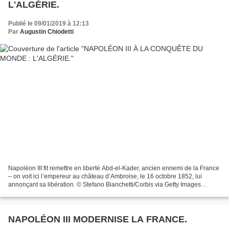
L'ALGÉRIE.
Publié le 09/01/2019 à 12:13
Par
Augustin Chiodetti
Napoléon III fit remettre en liberté Abd-el-Kader, ancien ennemi de la France
– on voit ici l’empereur au château d’Ambroise, le 16 octobre 1852, lui
annonçant sa libération. © Stefano Bianchetti/Corbis via Getty Images
Guerres et traités de la politique...
NAPOLÉON III MODERNISE LA FRANCE.