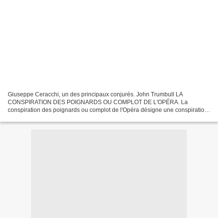
Giuseppe Ceracchi, un des principaux conjurés. John Trumbull LA
CONSPIRATION DES POIGNARDS OU COMPLOT DE L'OPÉRA. La
conspiration des poignards ou complot de l'Opéra désigne une conspiration
d' assassinat contre Napoléon Bonaparte , dont les mobiles...