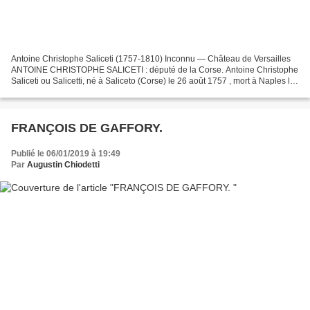
Antoine Christophe Saliceti (1757-1810) Inconnu — Château de Versailles
ANTOINE CHRISTOPHE SALICETI : député de la Corse. Antoine Christophe
Saliceti ou Salicetti, né à Saliceto (Corse) le 26 août 1757 , mort à Naples le
23 décembre 1809 , est un homme...
FRANÇOIS DE GAFFORY.
Publié le 06/01/2019 à 19:49
Par
Augustin Chiodetti