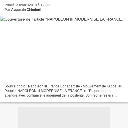
Publié le 09/01/2019 à 12:00
Par
Augustin Chiodetti
Source photo : Napoléon III. France Bonapartiste - Mouvement de l'Appel au
Peuple. NAPOLÉON III MODERNISE LA FRANCE. « L’Empereur peut
attendre avec confiance le jugement de la postérité. Son règne restera
comme l’un des plus glorieux de notre histoire....