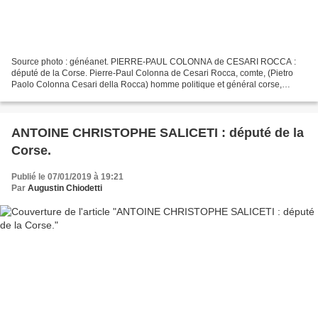
Source photo : généanet. PIERRE-PAUL COLONNA de CESARI ROCCA :
député de la Corse. Pierre-Paul Colonna de Cesari Rocca, comte, (Pietro
Paolo Colonna Cesari della Rocca) homme politique et général corse,
député à l'Assemblée constituante. Né à Quenza,...
ANTOINE CHRISTOPHE SALICETI : député de la
Corse.
Publié le 07/01/2019 à 19:21
Par
Augustin Chiodetti