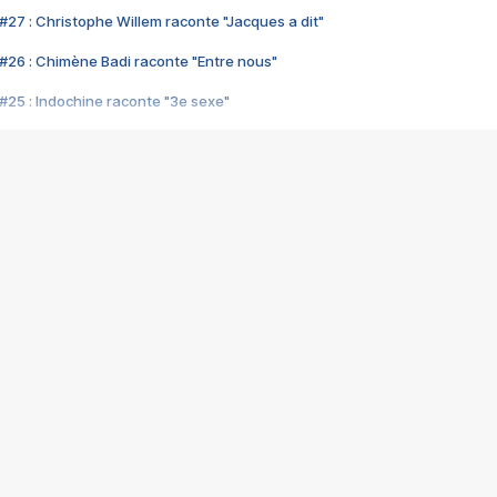
#27 : Christophe Willem raconte "Jacques a dit"
#26 : Chimène Badi raconte "Entre nous"
#25 : Indochine raconte "3e sexe"
#24 : Zaho raconte "C'est chelou"
#23 : Patrick Bruel raconte "Au café des délices"
#22 : Kyo raconte "Le chemin"
#21 : Nolwenn Leroy raconte "Cassé"
#20 : Patrick Hernandez raconte "Born to be alive"
#19 : Lorie raconte "Près de moi"
#18 : Michael Jones raconte "A nos actes manqués" (avec Jean-Jacque
#17 : Khaled raconte "Aïcha"
#16 : Corneille raconte "Parce qu'on vient de loin"