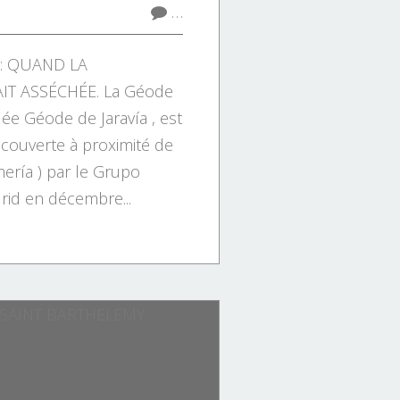
…
 : QUAND LA
IT ASSÉCHÉE. La Géode
lée Géode de Jaravía , est
couverte à proximité de
mería ) par le Grupo
rid en décembre...