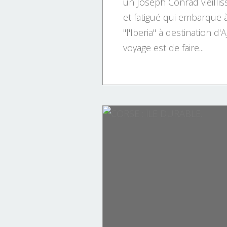
un Joseph Conrad vieillis
et fatigué qui embarque à
"l'Iberia" à destination d'
voyage est de faire...
HISTOIRE DE LA CORSE.
ITALIE.
LES CORSES
LITTERATURE SUR LA CORSE
MARITIME.
PAOLI
PATRIMOINE.