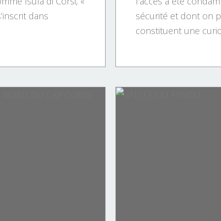
nommé Isula di Corsi, «
l'accès a été condam
s’inscrit dans
sécurité et dont on 
constituent une curios