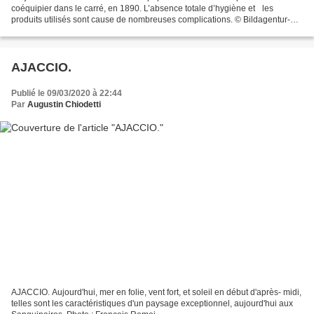
coéquipier dans le carré, en 1890. L’absence totale d’hygiène et les
produits utilisés sont cause de nombreuses complications. © Bildagentur-
online/uig/Bridgeman Images DU TATOUAGE ET...
AJACCIO.
Publié le 09/03/2020 à 22:44
Par
Augustin Chiodetti
AJACCIO. Aujourd'hui, mer en folie, vent fort, et soleil en début d'après- midi,
telles sont les caractéristiques d'un paysage exceptionnel, aujourd'hui aux