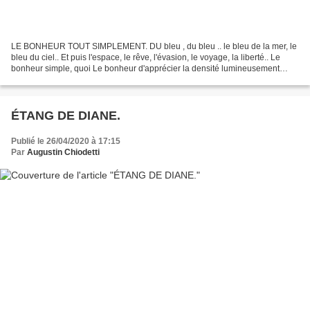
LE BONHEUR TOUT SIMPLEMENT. DU bleu , du bleu .. le bleu de la mer, le
bleu du ciel.. Et puis l'espace, le rêve, l'évasion, le voyage, la liberté.. Le
bonheur simple, quoi Le bonheur d'apprécier la densité lumineusement
fluide d'exister. Là, le regard...
ÉTANG DE DIANE.
Publié le 26/04/2020 à 17:15
Par
Augustin Chiodetti