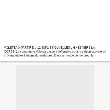
VOLETEA À PARTIR DU 12 JUIN: 8 NOUVELLES LIGNES VERS LA
CORSE. La compagnie Volotea passe à l'offensive pour la saison estivale en
privilégiant les liaisons domestiques. Elle a annoncé ce mercredi le
lancement de 40 nouvelles routes en Europe dont 8 pour...