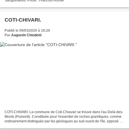
Sanguinaires. Photo : Francois Romei
COTI-CHIVARI.
Publié le 09/03/2020 à 18:26
Par
Augustin Chiodetti
COTI-CHIVARI. La commune de Coti-Chiavari se trouve dans l'au-Delà-des-
Monts (Pumonti). Constituée pour l'essentiel de roches granitiques, comme
ordinairement distinguée par les géologues au sud-ouest de l'île, opposé à
l'en-Deçà-des-Monts (Cismonte),...