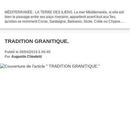
MÉDITERRANÉE : LA TERRE DES ILIENS. La mer Méditerranée, si elle est
bien le passage entre ses pays riverains, appartient avant tout aux îles,
qu'elles se nomment Corse, Sardaigne, Baléares, Sicile, Crète ou Chypre.
L'Afrique du Nord, la Provence, l'Espagne,...
TRADITION GRANITIQUE.
Publié le 08/04/2019 à 06:40
Par
Augustin Chiodetti