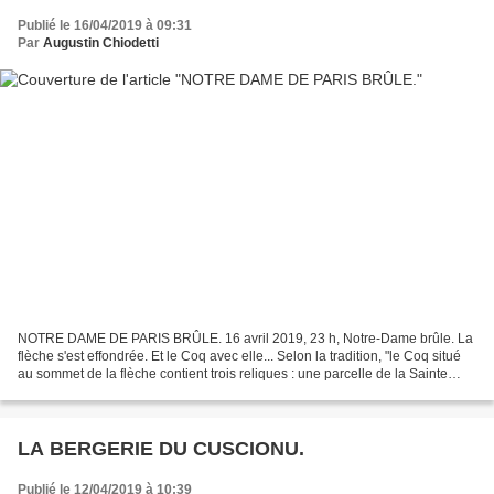
Publié le 16/04/2019 à 09:31
Par
Augustin Chiodetti
NOTRE DAME DE PARIS BRÛLE. 16 avril 2019, 23 h, Notre-Dame brûle. La
flèche s'est effondrée. Et le Coq avec elle... Selon la tradition, "le Coq situé
au sommet de la flèche contient trois reliques : une parcelle de la Sainte
Couronne d’épines [70 épines],...
LA BERGERIE DU CUSCIONU.
Publié le 12/04/2019 à 10:39