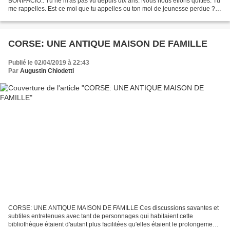
BONIFACIO.. Tu ne m'as pas vu depuis dix ans. Nous nous étions quittés. Tu
me rappelles. Est-ce moi que tu appelles ou ton moi de jeunesse perdue ?
Ne suis-je pas la preuve vivante des ans bénis...
CORSE: UNE ANTIQUE MAISON DE FAMILLE
Publié le 02/04/2019 à 22:43
Par
Augustin Chiodetti
CORSE: UNE ANTIQUE MAISON DE FAMILLE Ces discussions savantes et
subtiles entretenues avec tant de personnages qui habitaient cette
bibliothèque étaient d'autant plus facilitées qu'elles étaient le prolongement