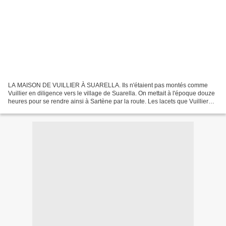
LA MAISON DE VUILLIER À SUARELLA. Ils n'étaient pas montés comme
Vuillier en diligence vers le village de Suarella. On mettait à l'époque douze
heures pour se rendre ainsi à Sartène par la route. Les lacets que Vuillier
avait connus vers San Ghjuva étaient...