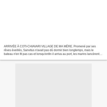
ARRIVÉE À COTI-CHIAVARI VILLAGE DE MA MÈRE. Promené par ses
rêves éveillés, Sanvitus n'avait pas dû dormir bien longtemps, mais le
bateau n'en fit pas cas et lorsqu'enfin il arriva au port, les marins lancèrent
une grande corde pour attacher le bâtiment...