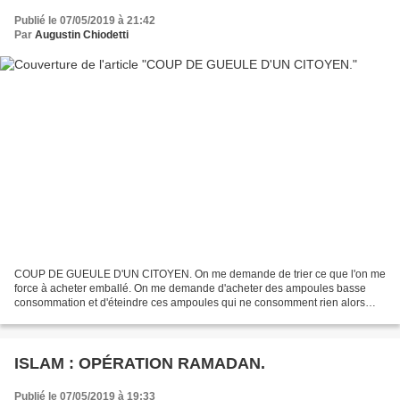
Publié le 07/05/2019 à 21:42
Par
Augustin Chiodetti
COUP DE GUEULE D'UN CITOYEN. On me demande de trier ce que l'on me
force à acheter emballé. On me demande d'acheter des ampoules basse
consommation et d'éteindre ces ampoules qui ne consomment rien alors
que je vois fleurir partout des écrans publicitaires...
ISLAM : OPÉRATION RAMADAN.
Publié le 07/05/2019 à 19:33