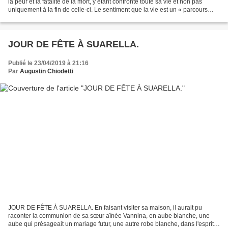
la peur et la fatalité de la mort, y étant confronté toute sa vie et non pas
uniquement à la fin de celle-ci. Le sentiment que la vie est un « parcours
menant à la mort », sans espoir...
JOUR DE FÊTE À SUARELLA.
Publié le 23/04/2019 à 21:16
Par
Augustin Chiodetti
JOUR DE FÊTE À SUARELLA. En faisant visiter sa maison, il aurait pu
raconter la communion de sa sœur aînée Vannina, en aube blanche, une
aube qui présageait un mariage futur, une autre robe blanche, dans l'esprit