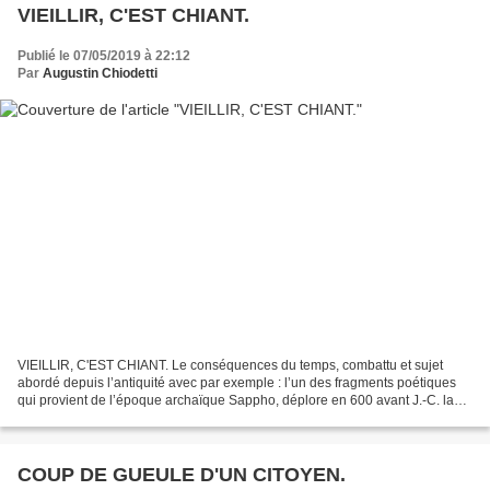
VIEILLIR, C'EST CHIANT.
Publié le 07/05/2019 à 22:12
Par
Augustin Chiodetti
VIEILLIR, C'EST CHIANT. Le conséquences du temps, combattu et sujet
abordé depuis l’antiquité avec par exemple : l’un des fragments poétiques
qui provient de l’époque archaïque Sappho, déplore en 600 avant J.-C. la
fugacité de la jeunesse. « L’âge a ridé...
COUP DE GUEULE D'UN CITOYEN.