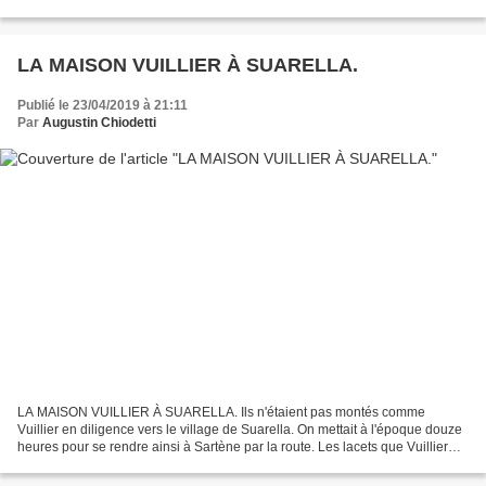
de Dominique. Mais Vannina finalement...
LA MAISON VUILLIER À SUARELLA.
Publié le 23/04/2019 à 21:11
Par
Augustin Chiodetti
LA MAISON VUILLIER À SUARELLA. Ils n'étaient pas montés comme
Vuillier en diligence vers le village de Suarella. On mettait à l'époque douze
heures pour se rendre ainsi à Sartène par la route. Les lacets que Vuillier
avait connus vers San Ghjuva étaient...