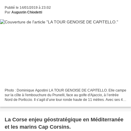
Publié le 14/01/2019 à 23:02
Par
Augustin Chiodetti
Photo : Dominique Agostini LA TOUR GENOISE DE CAPITELLO. Elle campe
sur la côte à l'embouchure du Prunelli, face au golfe d'Ajaccio, à l’entrée
Nord de Porticcio. Il s’agit d’une tour ronde haute de 11 mètres. Avec ses 42
mètres de circonférence à la...
La Corse enjeu géostratégique en Méditerranée
et les marins Cap Corsins.