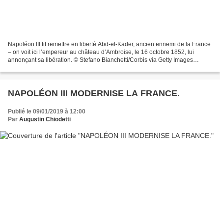
Napoléon III fit remettre en liberté Abd-el-Kader, ancien ennemi de la France
– on voit ici l’empereur au château d’Ambroise, le 16 octobre 1852, lui
annonçant sa libération. © Stefano Bianchetti/Corbis via Getty Images
Guerres et traités de la politique...
NAPOLÉON III MODERNISE LA FRANCE.
Publié le 09/01/2019 à 12:00
Par
Augustin Chiodetti