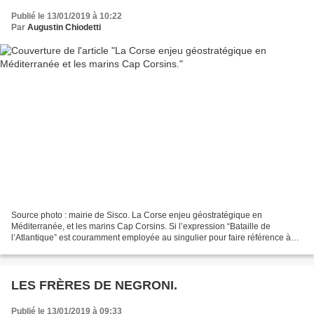
Publié le 13/01/2019 à 10:22
Par
Augustin Chiodetti
Source photo : mairie de Sisco. La Corse enjeu géostratégique en
Méditerranée, et les marins Cap Corsins. Si l’expression “Bataille de
l’Atlantique” est couramment employée au singulier pour faire référence à
une époque précise de l’Histoire, il en va...
LES FRÈRES DE NEGRONI.
Publié le 13/01/2019 à 09:33