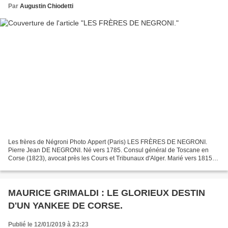
Par
Augustin Chiodetti
Les frères de Négroni Photo Appert (Paris) LES FRÈRES DE NEGRONI.
Pierre Jean DE NEGRONI. Né vers 1785. Consul général de Toscane en
Corse (1823), avocat près les Cours et Tribunaux d'Alger. Marié vers 1815
avec M Jeanne DE CARDI 1795-. Enfants : Virginie...
MAURICE GRIMALDI : LE GLORIEUX DESTIN
D'UN YANKEE DE CORSE.
Publié le 12/01/2019 à 23:23