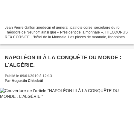
Jean Pierre Gaffori :médecin et général, patriote corse, secrétaire du roi
Théodore de Neuhoff, ainsi que « Président de la monnaie ». THEODORUS
REX CORSICE. L’hôtel de la Monnaie. Les pièces de monnaie, lisbonines et
autres, que Théodore avait apportées...
NAPOLÉON III À LA CONQUÊTE DU MONDE :
L'ALGÉRIE.
Publié le 09/01/2019 à 12:13
Par
Augustin Chiodetti