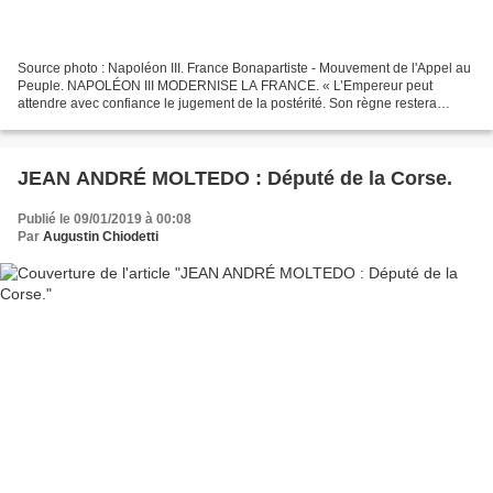
Source photo : Napoléon III. France Bonapartiste - Mouvement de l'Appel au
Peuple. NAPOLÉON III MODERNISE LA FRANCE. « L’Empereur peut
attendre avec confiance le jugement de la postérité. Son règne restera
comme l’un des plus glorieux de notre histoire....
JEAN ANDRÉ MOLTEDO : Député de la Corse.
Publié le 09/01/2019 à 00:08
Par
Augustin Chiodetti