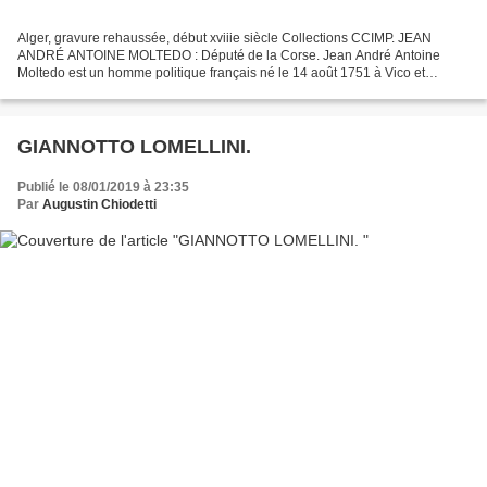
Alger, gravure rehaussée, début xviiie siècle Collections CCIMP. JEAN
ANDRÉ ANTOINE MOLTEDO : Député de la Corse. Jean André Antoine
Moltedo est un homme politique français né le 14 août 1751 à Vico et
décédé le 29 août 1829 au même lieu. D'abord entré...
GIANNOTTO LOMELLINI.
Publié le 08/01/2019 à 23:35
Par
Augustin Chiodetti