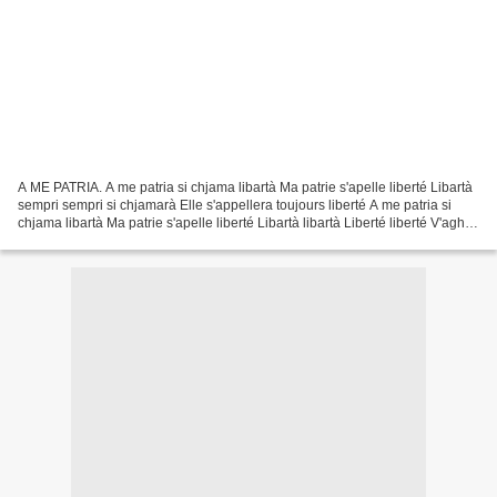
A ME PATRIA. A me patria si chjama libartà Ma patrie s'apelle liberté Libartà
sempri sempri si chjamarà Elle s'appellera toujours liberté A me patria si
chjama libartà Ma patrie s'apelle liberté Libartà libartà Liberté liberté V'aghju
scupartu un ghjornu...