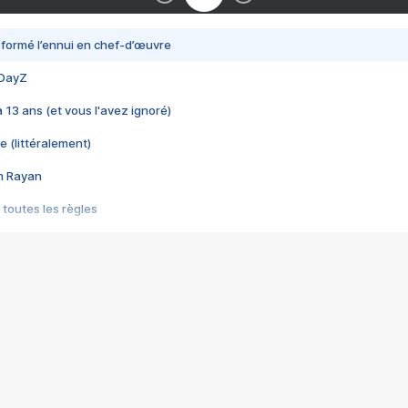
nsformé l’ennui en chef-d’œuvre
 DayZ
 a 13 ans (et vous l'avez ignoré)
e (littéralement)
im Rayan
 toutes les règles
s les jeux vidéo
us choquant de Rockstar ? - Le scandale BULLY
e plus moche de Steam
du RÊVE tourne au CAUCHEMAR
pendant 8 heures
it… à tort