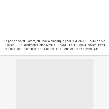
Le port de Saint-Florent, où Paoli a embarqué pour l'exil en 1795 suivi de Sir
Elliot en 1796 Document Corse-Matin CHRONOLOGIE 1794 4 janvier : Paoli
se place sous la protection de George III roi d’Angleterre 16 janvier : Sir
Elliot, ministre plénipotentiaire...