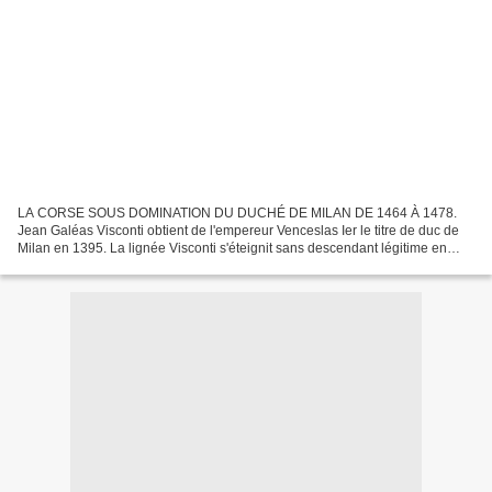
LA CORSE SOUS DOMINATION DU DUCHÉ DE MILAN DE 1464 À 1478.
Jean Galéas Visconti obtient de l'empereur Venceslas Ier le titre de duc de
Milan en 1395. La lignée Visconti s'éteignit sans descendant légitime en
1447. Ce fut le condottiere Francesco Sforza,...