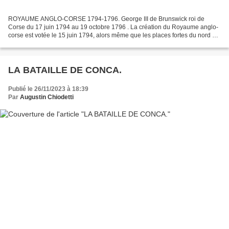
ROYAUME ANGLO-CORSE 1794-1796. George III de Brunswick roi de
Corse du 17 juin 1794 au 19 octobre 1796 . La création du Royaume anglo-
corse est votée le 15 juin 1794, alors même que les places fortes du nord de
l’île ne sont pas encore toutes libérées....
LA BATAILLE DE CONCA.
Publié le 26/11/2023 à 18:39
Par
Augustin Chiodetti