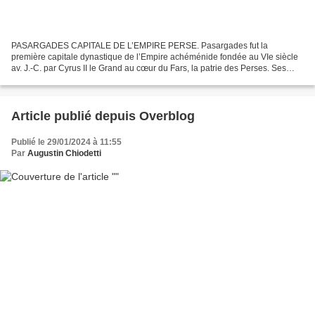
PASARGADES CAPITALE DE L’EMPIRE PERSE. Pasargades fut la
première capitale dynastique de l’Empire achéménide fondée au VIe siècle
av. J.-C. par Cyrus II le Grand au cœur du Fars, la patrie des Perses. Ses
palais, jardins, et le mausolée de Cyrus constituent...
Article publié depuis Overblog
Publié le 29/01/2024 à 11:55
Par
Augustin Chiodetti