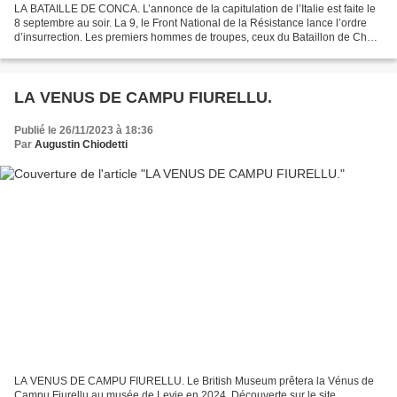
LA BATAILLE DE CONCA. L’annonce de la capitulation de l’Italie est faite le
8 septembre au soir. La 9, le Front National de la Résistance lance l’ordre
d’insurrection. Les premiers hommes de troupes, ceux du Bataillon de Choc,
venus d’Alger par sous-marins...
LA VENUS DE CAMPU FIURELLU.
Publié le 26/11/2023 à 18:36
Par
Augustin Chiodetti
LA VENUS DE CAMPU FIURELLU. Le British Museum prêtera la Vénus de
Campu Fiurellu au musée de Levie en 2024. Découverte sur le site