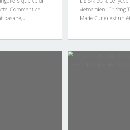
inguliers que celui
DE SAIGON. Le lycée 
otte. Comment ce
vietnamien : Trường 
 basané,...
Marie Curie) est un ét