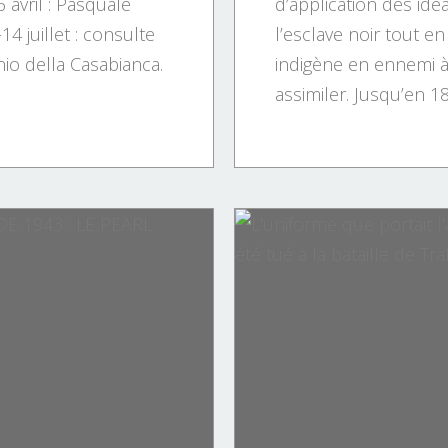
6 avril : Pasquale
d’application des idéa
14 juillet : consulte
l’esclave noir tout en 
io della Casabianca.
indigène en ennemi à
assimiler. Jusqu’en 186