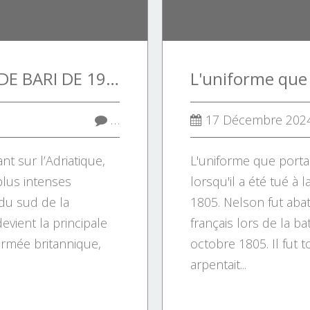
BOMBARDEMENT DE BARI DE 1943 : LE PEARL HARBOR ITALIEN.
…
17 Décembre 202
ant sur l’Adriatique,
L'uniforme que portai
plus intenses
lorsqu'il a été tué à l
 du sud de la
1805. Nelson fut abatt
devient la principale
français lors de la bat
armée britannique,
octobre 1805. Il fut t
arpentait...