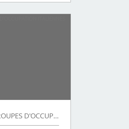
ARRIVÉE DES TROUPES D'OCCUPATION ITALIENNES LE 11 NOVEMBRE 1942.