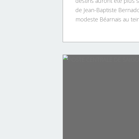
destins auront été plus s
de Jean-Baptiste Bernad
modeste Béarnais au teint
PERSONNAGES
PERSONNAGE
PERSONNAGES.
SCIENCES
HISTOIRE