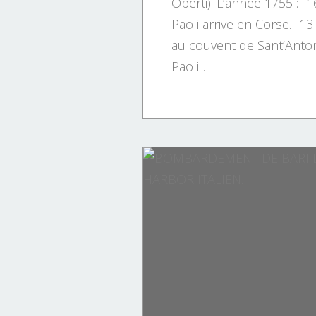
Oberti). L’année 1755 : -1
Paoli arrive en Corse. -13-
au couvent de Sant’Anton
Paoli...
HISTOIRE DE FRANCE.
HISTOIRE
MARITIME.
NAPOLÉON
PERSONNAGE
PERSONNAGES.