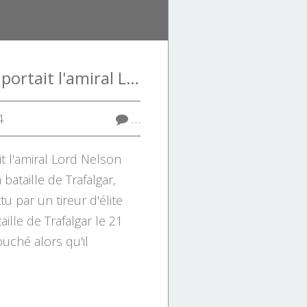
L'uniforme que portait l'amiral Lord Nelson lorsqu'il a été tué à la bataille de Trafalgar, 1805.
4
…
t l'amiral Lord Nelson
a bataille de Trafalgar,
u par un tireur d'élite
aille de Trafalgar le 21
ouché alors qu'il