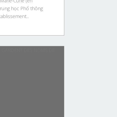
Marie-Curie (en
Trung học Phổ thông
ablissement...