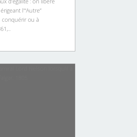
ux d’égalité : on libère
érigeant l’“Autre”
 conquérir ou à
1,...