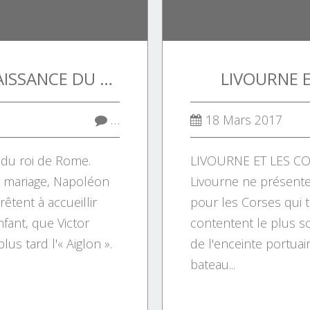
20 MARS 1811 : NAISSANCE DU ROI DE ROME.
LIVOURNE E
…
18 Mars 2017
 du roi de Rome.
LIVOURNE ET LES CORS
r mariage, Napoléon
Livourne ne présente g
êtent à accueillir
pour les Corses qui tra
fant, que Victor
contentent le plus s
s tard l'« Aiglon ».
de l'enceinte portuai
bateau...