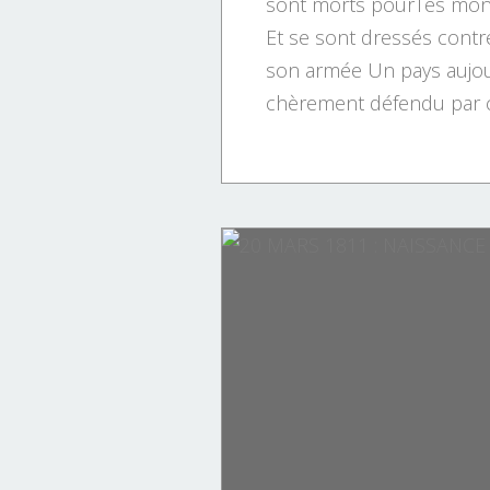
sont morts pourTes mont
Et se sont dressés contre
son armée Un pays aujou
chèrement défendu par 
HISTOIRE DE LA CORSE.
ITALIE.