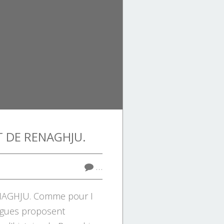
 DE RENAGHJU.
…
AGHJU. Comme pour I
logues proposent