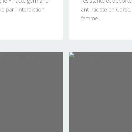
 ( le « Pacte germano-
résistante et déporté
e par l’interdiction
anti-raciste en Corse
femme...