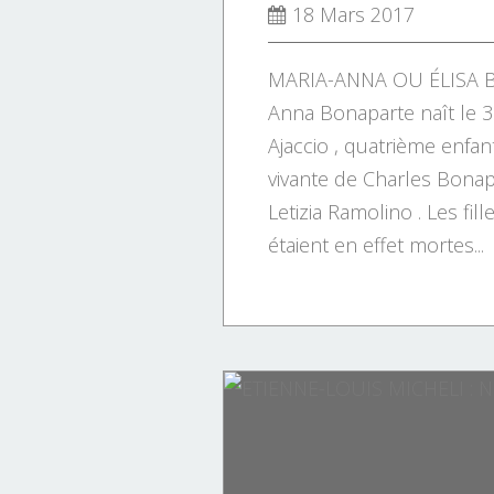
18 Mars 2017
MARIA-ANNA OU ÉLISA B
Anna Bonaparte naît le 3 
Ajaccio , quatrième enfant
vivante de Charles Bonap
Letizia Ramolino . Les fil
étaient en effet mortes...
HISTOIRE DE LA CORSE.
HISTOIRE DE FRANCE.
PERSONNAGES.