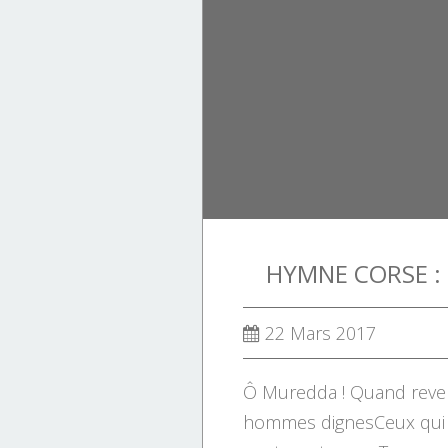
Tourisme.
HYMNE CORSE :
22 Mars 2017
Ô Muredda ! Quand reve
hommes dignesCeux qui s