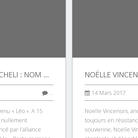
ETIENNE-LOUIS MICHELI : NOM DE CODE LÉO.
…
14 Mars 2017
enu « Léo ». A 15
Noëlle Vincensini, a
t nullement
toujours en résistance
cé par l’alliance
souvienne, Noëlle Vin