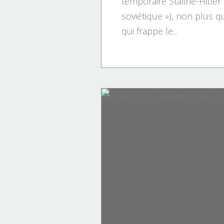
temporaire Staline-Hitler
soviétique »), non plus qu
qui frappe le...
HISTOIRE DE LA CORSE.
HISTOIRE DE FRANCE.
PERSONNAGES.
PAOLI