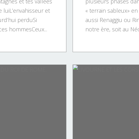
agnes et tes vallées
plusieurs phases dans
 luiL’envahisseur et
« terrain sableux» en 
rd’hui perduSi
aussi Renaggiu ou Rin
ces hommesCeux...
notre ère, soit au Néol