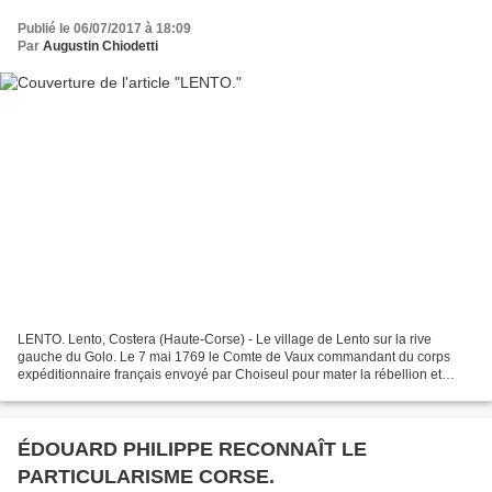
Publié le 06/07/2017 à 18:09
Par
Augustin Chiodetti
LENTO. Lento, Costera (Haute-Corse) - Le village de Lento sur la rive
gauche du Golo. Le 7 mai 1769 le Comte de Vaux commandant du corps
expéditionnaire français envoyé par Choiseul pour mater la rébellion et
soumettre la Nation corse, investit le village...
ÉDOUARD PHILIPPE RECONNAÎT LE
PARTICULARISME CORSE.