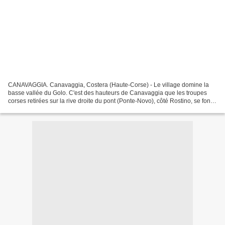
CANAVAGGIA. Canavaggia, Costera (Haute-Corse) - Le village domine la
basse vallée du Golo. C'est des hauteurs de Canavaggia que les troupes
corses retirées sur la rive droite du pont (Ponte-Novo), côté Rostino, se font
bombarder par les Français le 8...