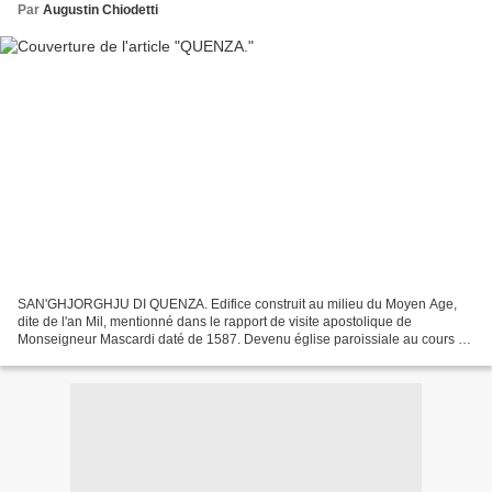
Par
Augustin Chiodetti
SAN'GHJORGHJU DI QUENZA. Edifice construit au milieu du Moyen Age,
dite de l'an Mil, mentionné dans le rapport de visite apostolique de
Monseigneur Mascardi daté de 1587. Devenu église paroissiale au cours du
17e siècle et agrandi au cours de cette même...