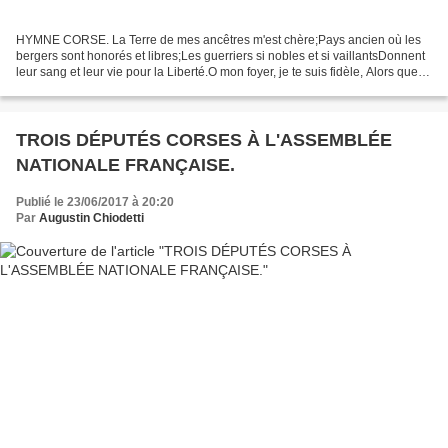
HYMNE CORSE. La Terre de mes ancêtres m'est chère;Pays ancien où les
bergers sont honorés et libres;Les guerriers si nobles et si vaillantsDonnent
leur sang et leur vie pour la Liberté.O mon foyer, je te suis fidèle, Alors que
les mers protègent la pureté...
TROIS DÉPUTÉS CORSES À L'ASSEMBLÉE
NATIONALE FRANÇAISE.
Publié le 23/06/2017 à 20:20
Par
Augustin Chiodetti