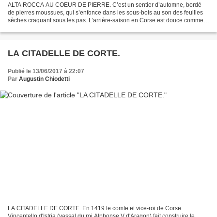
ALTA ROCCA AU COEUR DE PIERRE. C’est un sentier d’automne, bordé
de pierres moussues, qui s’enfonce dans les sous-bois au son des feuilles
sèches craquant sous les pas. L’arrière-saison en Corse est douce comme
la brise qui fait onduler les branches....
LA CITADELLE DE CORTE.
Publié le 13/06/2017 à 22:07
Par
Augustin Chiodetti
LA CITADELLE DE CORTE. En 1419 le comte et vice-roi de Corse
Vincentello d'Istria (vassal du roi Alphonse V d'Aragon) fait construire le