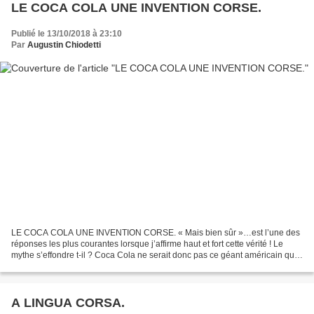
LE COCA COLA UNE INVENTION CORSE.
Publié le 13/10/2018 à 23:10
Par
Augustin Chiodetti
LE COCA COLA UNE INVENTION CORSE. « Mais bien sûr »…est l’une des
réponses les plus courantes lorsque j’affirme haut et fort cette vérité ! Le
mythe s’effondre t-il ? Coca Cola ne serait donc pas ce géant américain qui
vend plus de 1,7 milliards de bouteilles...
A LINGUA CORSA.