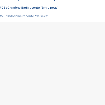
#26 : Chimène Badi raconte "Entre nous"
#25 : Indochine raconte "3e sexe"
#24 : Zaho raconte "C'est chelou"
#23 : Patrick Bruel raconte "Au café des délices"
#22 : Kyo raconte "Le chemin"
#21 : Nolwenn Leroy raconte "Cassé"
#20 : Patrick Hernandez raconte "Born to be alive"
#19 : Lorie raconte "Près de moi"
#18 : Michael Jones raconte "A nos actes manqués" (avec Jean-Jacque
#17 : Khaled raconte "Aïcha"
#16 : Corneille raconte "Parce qu'on vient de loin"
#15 : Indochine raconte "L'aventurier"