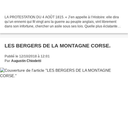
LA PROTESTATION DU 4 AOÛT 1815. « J’en appelle à l’Histoire: elle dira
qu’un ennemi qui fit vingt ans la guerre au peuple anglais, vint librement
dans son infortune, chercher un asile sous ses lois. Quelle plus éclatante
preuve pouvait-il lui donner de...
LES BERGERS DE LA MONTAGNE CORSE.
Publié le 12/10/2018 à 12:01
Par
Augustin Chiodetti