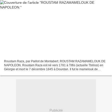
Roustam Raza, par Paillot de Montabert. ROUSTAM RAZAMAMELOUK DE
NAPOLEON. Roustam Raza est né vers 1781 à Tiflis (actuelle Tbilissi) en
Géorgie et mort le 7 décembre 1845 à Dourdan. Il fut le mamelouk de
Napoléon. Il est issu d'une famille arménienne....
Publicité