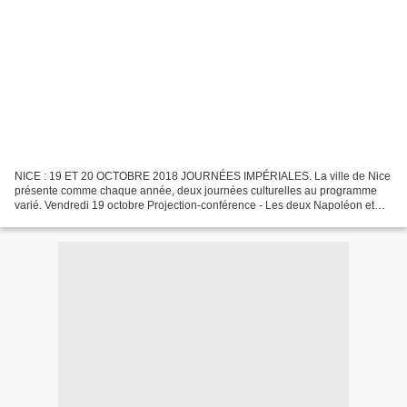
NICE : 19 ET 20 OCTOBRE 2018 JOURNÉES IMPÉRIALES. La ville de Nice
présente comme chaque année, deux journées culturelles au programme
varié. Vendredi 19 octobre Projection-conférence - Les deux Napoléon et
l'Égypte : le rêve inassouvi [16h30] Centre...