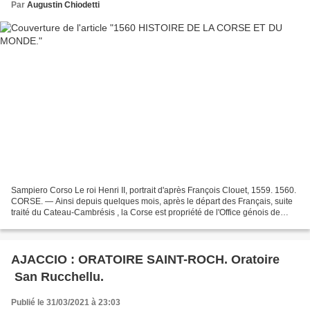
Par
Augustin Chiodetti
Sampiero Corso Le roi Henri II, portrait d'après François Clouet, 1559. 1560.
CORSE. — Ainsi depuis quelques mois, après le départ des Français, suite
traité du Cateau-Cambrésis , la Corse est propriété de l'Office génois de
Saint-Georges, Casa di San...
AJACCIO : ORATOIRE SAINT-ROCH. Oratoire
San Rucchellu.
Publié le 31/03/2021 à 23:03