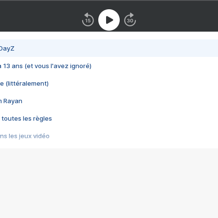
 DayZ
 a 13 ans (et vous l'avez ignoré)
e (littéralement)
im Rayan
 toutes les règles
s les jeux vidéo
us choquant de Rockstar ? - Le scandale BULLY
e plus moche de Steam
du RÊVE tourne au CAUCHEMAR
pendant 8 heures