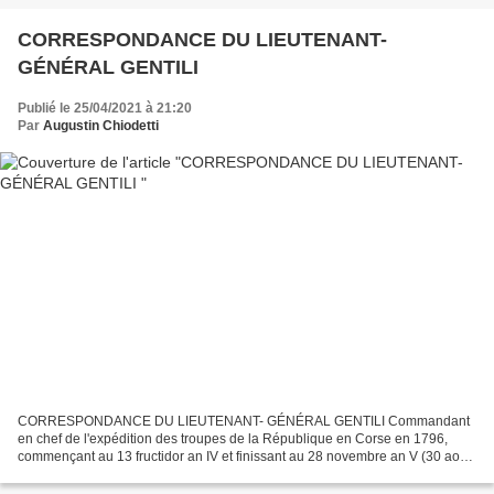
Liamone. Bastia, le 16...
CORRESPONDANCE DU LIEUTENANT-
GÉNÉRAL GENTILI
Publié le 25/04/2021 à 21:20
Par
Augustin Chiodetti
CORRESPONDANCE DU LIEUTENANT- GÉNÉRAL GENTILI Commandant
en chef de l'expédition des troupes de la République en Corse en 1796,
commençant au 13 fructidor an IV et finissant au 28 novembre an V (30 août
1796 au 18 mars 1797). De Livourne, le 13 fructidor...