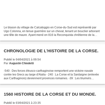
Le blason du village de Calcatoggio en Corse-du-Sud est représenté par
Ugo Colonna, en tenue guerrière sur un cheval, tenant un bouclier arborant
une tête de maure. Ayant mené en 816 la Reconquista chrétienne de la
Corse sur les Maures, il fonda la dynastie...
CHRONOLOGIE DE L'HISTOIRE DE LA CORSE.
Publié le 04/04/2021 à 09:54
Par
Augustin Chiodetti
-540 : Des forces étrusco-carthaginoise remportent une victoire navale
contre les Grecs au large d'Alalia - 240 : La Corse et la Sardaigne (enlevée
aux Carthaginois) deviennent provinces romaines. -39 : Les triumvirs
reconnaissent à Sextus le contrôle...
1560 HISTOIRE DE LA CORSE ET DU MONDE.
Publié le 03/04/2021 à 23:35