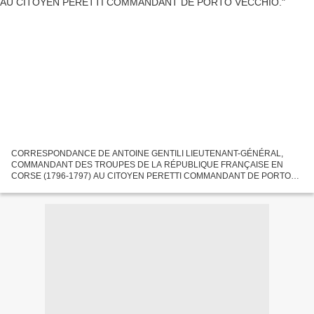
CORRESPONDANCE DE ANTOINE GENTILI LIEUTENANT-GÉNÉRAL,
COMMANDANT DES TROUPES DE LA RÉPUBLIQUE FRANÇAISE EN
CORSE (1796-1797) AU CITOYEN PERETTI COMMANDANT DE PORTO
VECCHIO. Le Royaume de Corse , ou plus communément Royaume anglo-
corse , est un État dont...