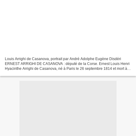
Louis Arrighi de Casanova, portrait par André Adolphe Eugène Disdéri
ERNEST ARRIGHI DE CASANOVA : député de la Corse. Ernest Louis Henri
Hyacinthe Arrighi de Casanova, né à Paris le 26 septembre 1814 et mort à
Paris le 28 mars 1888 , 2e duc de Padoue,...