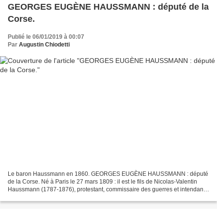
GEORGES EUGÈNE HAUSSMANN : député de la
Corse.
Publié le 06/01/2019 à 00:07
Par
Augustin Chiodetti
Le baron Haussmann en 1860. GEORGES EUGÈNE HAUSSMANN : député
de la Corse. Né à Paris le 27 mars 1809 : il est le fils de Nicolas-Valentin
Haussmann (1787-1876), protestant, commissaire des guerres et intendant
militaire de Napoléon 1er et d'Ève-Marie-Henriette-Caroline...