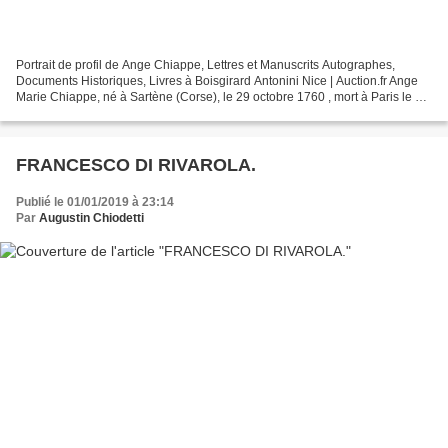
Portrait de profil de Ange Chiappe, Lettres et Manuscrits Autographes,
Documents Historiques, Livres à Boisgirard Antonini Nice | Auction.fr Ange
Marie Chiappe, né à Sartène (Corse), le 29 octobre 1760 , mort à Paris le 18
juillet 1826 , est un homme...
FRANCESCO DI RIVAROLA.
Publié le 01/01/2019 à 23:14
Par
Augustin Chiodetti