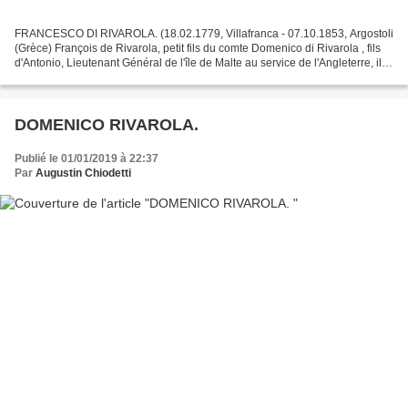
FRANCESCO DI RIVAROLA. (18.02.1779, Villafranca - 07.10.1853, Argostoli
(Grèce) François de Rivarola, petit fils du comte Domenico di Rivarola , fils
d'Antonio, Lieutenant Général de l'île de Malte au service de l'Angleterre, il
est à la tête du Royal...
DOMENICO RIVAROLA.
Publié le 01/01/2019 à 22:37
Par
Augustin Chiodetti