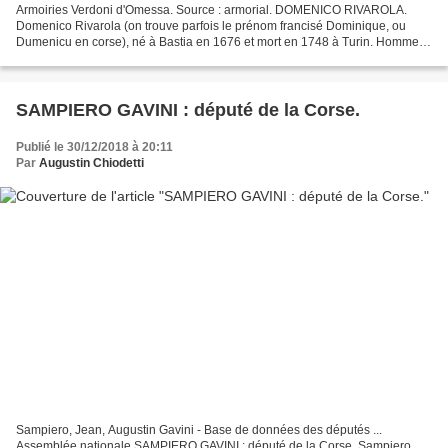
Armoiries Verdoni d'Omessa. Source : armorial. DOMENICO RIVAROLA.
Domenico Rivarola (on trouve parfois le prénom francisé Dominique, ou
Dumenicu en corse), né à Bastia en 1676 et mort en 1748 à Turin. Homme
politique corse, il ne doit pas être confondu...
SAMPIERO GAVINI : député de la Corse.
Publié le 30/12/2018 à 20:11
Par
Augustin Chiodetti
Sampiero, Jean, Augustin Gavini - Base de données des députés ...
Assemblée nationale SAMPIERO GAVINI : député de la Corse. Sampiero