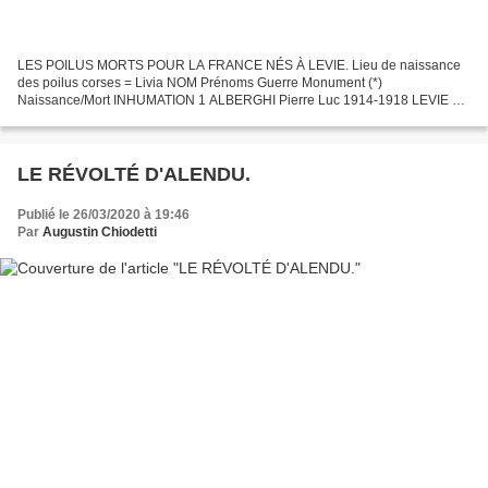
LES POILUS MORTS POUR LA FRANCE NÉS À LEVIE. Lieu de naissance
des poilus corses = Livia NOM Prénoms Guerre Monument (*)
Naissance/Mort INHUMATION 1 ALBERGHI Pierre Luc 1914-1918 LEVIE Né
en 1892 Né à Livia mort en 1915 à l'âge de 23 ans (Meuse) Lieu...
LE RÉVOLTÉ D'ALENDU.
Publié le 26/03/2020 à 19:46
Par
Augustin Chiodetti