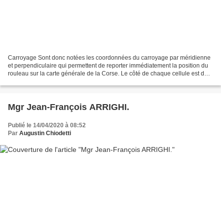
Carroyage Sont donc notées les coordonnées du carroyage par méridienne
et perpendiculaire qui permettent de reporter immédiatement la position du
rouleau sur la carte générale de la Corse. Le côté de chaque cellule est de
200 toises soit 389,808 m. 1...
Mgr Jean-François ARRIGHI.
Publié le 14/04/2020 à 08:52
Par
Augustin Chiodetti