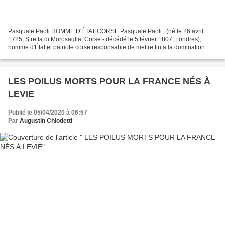
Pasquale Paoli HOMME D'ÉTAT CORSE Pasquale Paoli , (né le 26 avril
1725, Stretta di Morosaglia, Corse - décédé le 5 février 1807, Londres),
homme d'État et patriote corse responsable de mettre fin à la domination
génoise Corse et pour avoir établi un...
LES POILUS MORTS POUR LA FRANCE NÉS À
LEVIE
Publié le 05/04/2020 à 06:57
Par
Augustin Chiodetti