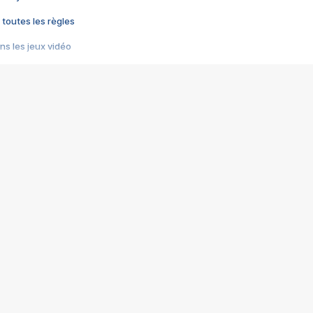
 toutes les règles
s les jeux vidéo
us choquant de Rockstar ? - Le scandale BULLY
e plus moche de Steam
du RÊVE tourne au CAUCHEMAR
pendant 8 heures
it… à tort
umiliés par un jeu vidéo
ire - Final Fantasy 8
ti un empire - Age of Empires
story DOFUS
tard, il crée l'un des pires jeux de tous les temps, MindsEye.