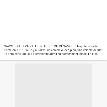
NAPOLÉON ET PAOLI : LES CAUSES DU DÉSAMOUR. Napoléon fuit la
Corse en 1793. Freud y aurait vu un complexe oedipien, une volonté de tuer
un père chéri, adulé. Le psychiatre aurait eu parfaitement raison. La fuite
ajaccienne des Bonaparte pourchassés par...