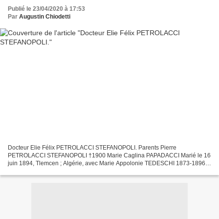
Publié le 23/04/2020 à 17:53
Par
Augustin Chiodetti
Docteur Elie Félix PETROLACCI STEFANOPOLI. Parents Pierre
PETROLACCI STEFANOPOLI †1900 Marie Caglina PAPADACCI Marié le 16
juin 1894, Tlemcen ; Algérie, avec Marie Appolonie TEDESCHI 1873-1896
Marié le 31 octobre 1901, Alger; Algérie, à Marie TEDESCHI...