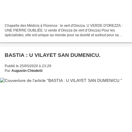
Chapelle des Médicis à Florence : le vert d'Orezza. U VERDE D'OREZZA :
UNE PIERRE OUBLIÉE. U verde d’Orezza (le vert d’Orezza) Pour les
spécialistes, elle est unique au monde pour sa dureté et surtout pour sa
couleur d’un vert émeraude très lumineux....
BASTIA : U VILAYET SAN DUMENICU.
Publié le 25/05/2020 à 23:29
Par
Augustin Chiodetti