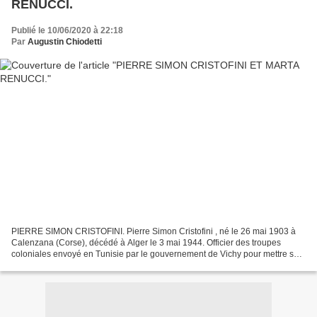
RENUCCI.
Publié le 10/06/2020 à 22:18
Par
Augustin Chiodetti
PIERRE SIMON CRISTOFINI. Pierre Simon Cristofini , né le 26 mai 1903 à
Calenzana (Corse), décédé à Alger le 3 mai 1944. Officier des troupes
coloniales envoyé en Tunisie par le gouvernement de Vichy pour mettre sur
pied une unité, la Phalange africaine...