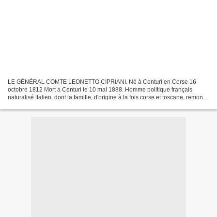
LE GÉNÉRAL COMTE LEONETTO CIPRIANI. Né à Centuri en Corse 16
octobre 1812 Mort à Centuri le 10 mai 1888. Homme politique français
naturalisé italien, dont la famille, d'origine à la fois corse et toscane, remonte
au xve siècle et par tradition orale aux...