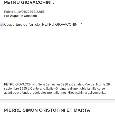
PETRU GIOVACCHINI .
Publié le 10/06/2020 à 22:55
Par
Augustin Chiodetti
PETRU GIOVACCHINI . Né le 1er février 1910 à Canale-di-Verde. Mort le 29
septembre 1955 à Canterano (Italie) Originaire d'une noble famille corse
ayant de profondes idéologies pro-italiennes, Giovacchini a activement
soutenu le rattachement de la Corse...
PIERRE SIMON CRISTOFINI ET MARTA