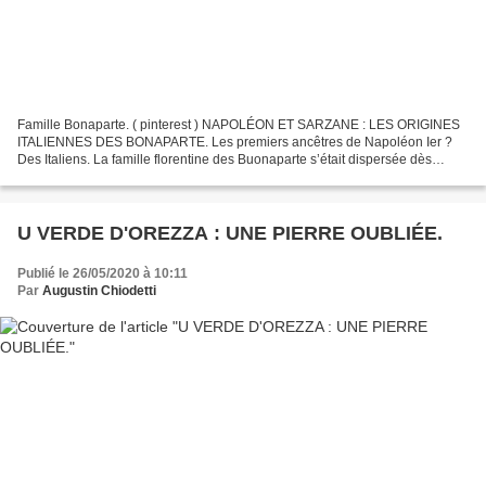
Famille Bonaparte. ( pinterest ) NAPOLÉON ET SARZANE : LES ORIGINES
ITALIENNES DES BONAPARTE. Les premiers ancêtres de Napoléon Ier ?
Des Italiens. La famille florentine des Buonaparte s’était dispersée dès
l’époque médiévale dans plusieurs zones de l’Italie...
U VERDE D'OREZZA : UNE PIERRE OUBLIÉE.
Publié le 26/05/2020 à 10:11
Par
Augustin Chiodetti