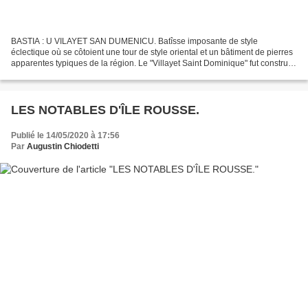
BASTIA : U VILAYET SAN DUMENICU. Batîsse imposante de style
éclectique où se côtoient une tour de style oriental et un bâtiment de pierres
apparentes typiques de la région. Le "Villayet Saint Dominique" fut construit
en 1880 par Aimé Sisco à son retour...
LES NOTABLES D'ÎLE ROUSSE.
Publié le 14/05/2020 à 17:56
Par
Augustin Chiodetti