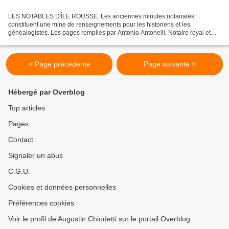
LES NOTABLES D'ÎLE ROUSSE. Les anciennes minutes notariales
constituent une mine de renseignements pour les historiens et les
généalogistes. Les pages remplies par Antonio Antonelli, Notaire royal et
Tabellion de Santa Reparata di Balagna nous parvenant...
< Page précédente
Page suivante >
Hébergé par Overblog
Top articles
Pages
Contact
Signaler un abus
C.G.U.
Cookies et données personnelles
Préférences cookies
Voir le profil de Augustin Chiodetti sur le portail Overblog