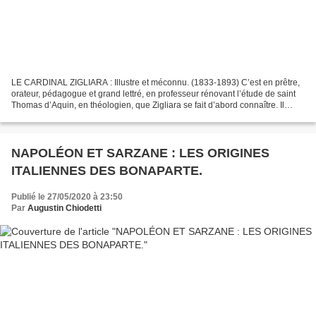
LE CARDINAL ZIGLIARA : Illustre et méconnu. (1833-1893) C’est en prêtre,
orateur, pédagogue et grand lettré, en professeur rénovant l’étude de saint
Thomas d’Aquin, en théologien, que Zigliara se fait d’abord connaître. Il
œuvrera ensuite dans la définition...
NAPOLÉON ET SARZANE : LES ORIGINES
ITALIENNES DES BONAPARTE.
Publié le 27/05/2020 à 23:50
Par
Augustin Chiodetti