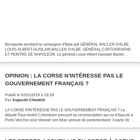
Bonaparte pendant la campagne d'Italie par GÉNÉRAL BACLER D'ALBE.
LOUIS-ALBERT-GUISLAIN BACLER D'ALBE. GÉNÉRAL,CARTOGRAPHE
ET PEINTRE DE NAPOLEON. Le général Louis-Albert-Guislain Bacler
d’Albe, né le 21 octobre 1761 à Saint-Pol-sur-Ternoise, mort à...
OPINION : LA CORSE N'INTÉRESSE PAS LE
GOUVERNEMENT FRANÇAIS ?
Publié le 02/11/2019 à 19:29
Par
Augustin Chiodetti
LA CORSE N'INTÉRESSE PAS LE GOUVERNEMENT FRANÇAIS ? Le
député Paul-André Colombani parcourt sa circonscription qui va d'Ajaccio à
Porto-Vecchio pour dresser son bilan annuel de parlementaire. Il parle de sa
déception face aux positions fermées du gouvernement...