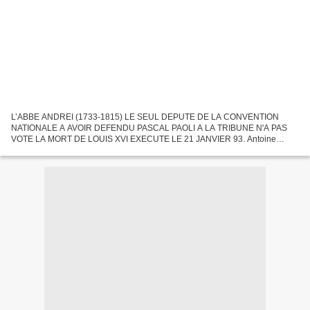
L’ABBE ANDREI (1733-1815) LE SEUL DEPUTE DE LA CONVENTION
NATIONALE A AVOIR DEFENDU PASCAL PAOLI A LA TRIBUNE N'A PAS
VOTE LA MORT DE LOUIS XVI EXECUTE LE 21 JANVIER 93. Antoine
Andrei député à la Convention , membre du Conseil des Cinq-Cents , est
né...