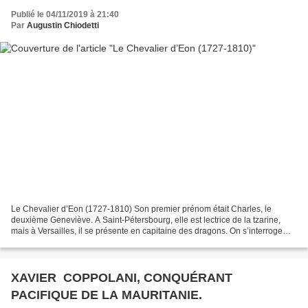
Publié le 04/11/2019 à 21:40
Par
Augustin Chiodetti
Le Chevalier d’Eon (1727-1810) Son premier prénom était Charles, le
deuxième Geneviève. A Saint-Pétersbourg, elle est lectrice de la tzarine,
mais à Versailles, il se présente en capitaine des dragons. On s’interroge
aujourd’hui encore sur le sexe du...
XAVIER COPPOLANI, CONQUÉRANT
PACIFIQUE DE LA MAURITANIE.