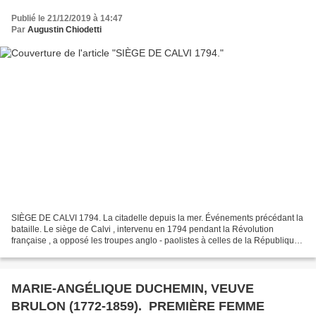
Publié le 21/12/2019 à 14:47
Par
Augustin Chiodetti
SIÈGE DE CALVI 1794. La citadelle depuis la mer. Événements précédant la
bataille. Le siège de Calvi , intervenu en 1794 pendant la Révolution
française , a opposé les troupes anglo - paolistes à celles de la République
Française et des partisans corses...
MARIE-ANGÉLIQUE DUCHEMIN, VEUVE
BRULON (1772-1859). PREMIÈRE FEMME