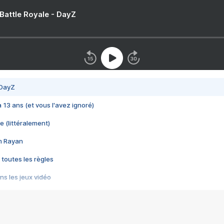
 Battle Royale - DayZ
 DayZ
 a 13 ans (et vous l'avez ignoré)
e (littéralement)
im Rayan
 toutes les règles
s les jeux vidéo
us choquant de Rockstar ? - Le scandale BULLY
e plus moche de Steam