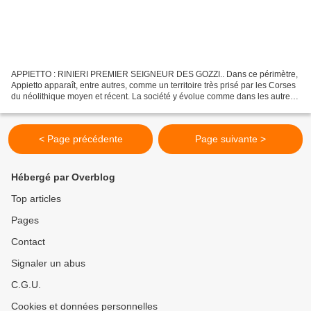
APPIETTO : RINIERI PREMIER SEIGNEUR DES GOZZI.. Dans ce périmètre,
Appietto apparaît, entre autres, comme un territoire très prisé par les Corses
du néolithique moyen et récent. La société y évolue comme dans les autres
"contextes méridionaux", en élevant...
< Page précédente
Page suivante >
Hébergé par Overblog
Top articles
Pages
Contact
Signaler un abus
C.G.U.
Cookies et données personnelles