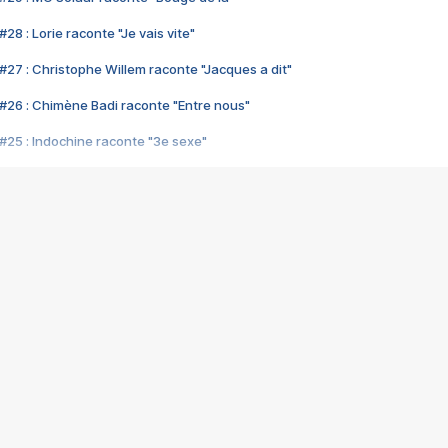
28 : Lorie raconte "Je vais vite"
#27 : Christophe Willem raconte "Jacques a dit"
#26 : Chimène Badi raconte "Entre nous"
#25 : Indochine raconte "3e sexe"
#24 : Zaho raconte "C'est chelou"
#23 : Patrick Bruel raconte "Au café des délices"
#22 : Kyo raconte "Le chemin"
#21 : Nolwenn Leroy raconte "Cassé"
#20 : Patrick Hernandez raconte "Born to be alive"
#19 : Lorie raconte "Près de moi"
#18 : Michael Jones raconte "A nos actes manqués" (avec Jean-Jacque
#17 : Khaled raconte "Aïcha"