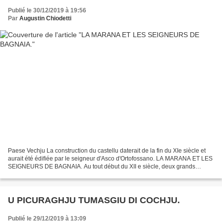
Publié le 30/12/2019 à 19:56
Par
Augustin Chiodetti
Paese Vechju La construction du castellu daterait de la fin du XIe siècle et
aurait été édifiée par le seigneur d'Asco d'Ortofossano. LA MARANA ET LES
SEIGNEURS DE BAGNAIA. Au tout début du XII e siècle, deux grands
lignages sont implantés dans la Marana....
U PICURAGHJU TUMASGIU DI COCHJU.
Publié le 29/12/2019 à 13:09