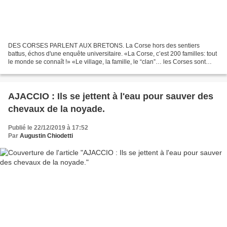
DES CORSES PARLENT AUX BRETONS. La Corse hors des sentiers
battus, échos d'une enquête universitaire. «La Corse, c’est 200 familles: tout
le monde se connaît !» «Le village, la famille, le “clan”… les Corses sont
attachés à leurs valeurs ancestrales…»...
AJACCIO : Ils se jettent à l'eau pour sauver des
chevaux de la noyade.
Publié le 22/12/2019 à 17:52
Par
Augustin Chiodetti