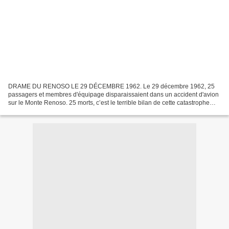
DRAME DU RENOSO LE 29 DÉCEMBRE 1962. Le 29 décembre 1962, 25
passagers et membres d'équipage disparaissaient dans un accident d'avion
sur le Monte Renoso. 25 morts, c’est le terrible bilan de cette catastrophe
aérienne qui a endeuillé la Corse il y a...