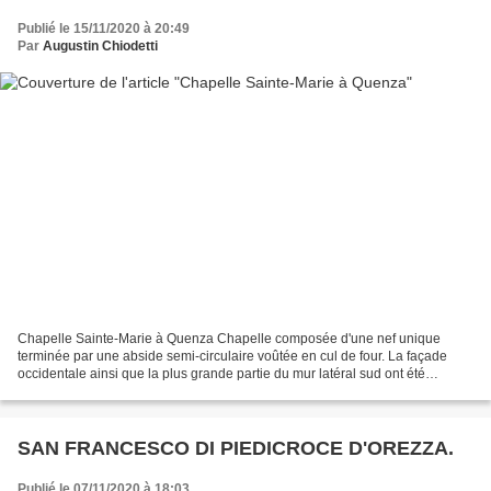
Publié le 15/11/2020 à 20:49
Par
Augustin Chiodetti
Chapelle Sainte-Marie à Quenza Chapelle composée d'une nef unique
terminée par une abside semi-circulaire voûtée en cul de four. La façade
occidentale ainsi que la plus grande partie du mur latéral sud ont été
reconstruits avec les mêmes dalles de granit....
SAN FRANCESCO DI PIEDICROCE D'OREZZA.
Publié le 07/11/2020 à 18:03