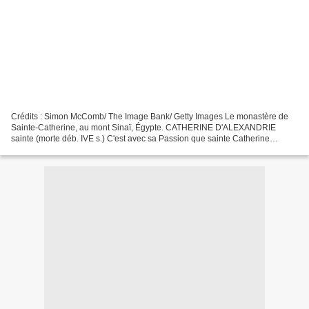
Crédits : Simon McComb/ The Image Bank/ Getty Images Le monastère de
Sainte-Catherine, au mont Sinaï, Égypte. CATHERINE D'ALEXANDRIE
sainte (morte déb. IVE s.) C'est avec sa Passion que sainte Catherine
apparaît dans l'histoire. D'après ce récit, l'empereur...