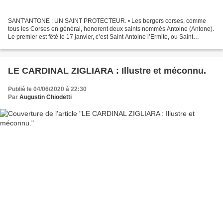
SANT'ANTONE : UN SAINT PROTECTEUR. • Les bergers corses, comme
tous les Corses en général, honorent deux saints nommés Antoine (Antone).
Le premier est fêté le 17 janvier, c’est Saint Antoine l’Ermite, ou Saint
Antoine Abbé, affublé d’un cochon à ses...
LE CARDINAL ZIGLIARA : Illustre et méconnu.
Publié le 04/06/2020 à 22:30
Par
Augustin Chiodetti