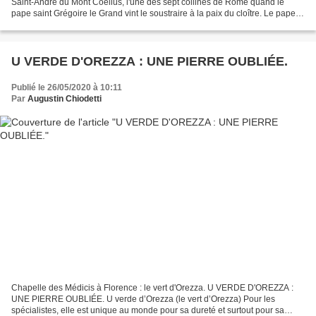
Saint-André du Mont Coelius, l'une des sept collines de Rome quand le
pape saint Grégoire le Grand vint le soustraire à la paix du cloître. Le pape
se souciait fort du salut des Anglo-Saxons,...
U VERDE D'OREZZA : UNE PIERRE OUBLIÉE.
Publié le 26/05/2020 à 10:11
Par
Augustin Chiodetti
Chapelle des Médicis à Florence : le vert d'Orezza. U VERDE D'OREZZA :
UNE PIERRE OUBLIÉE. U verde d’Orezza (le vert d’Orezza) Pour les
spécialistes, elle est unique au monde pour sa dureté et surtout pour sa