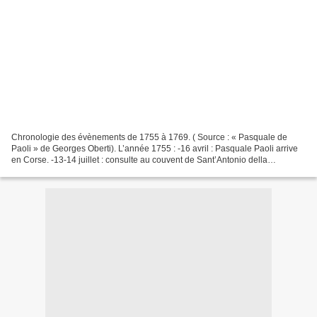
Chronologie des évènements de 1755 à 1769. ( Source : « Pasquale de
Paoli » de Georges Oberti). L’année 1755 : -16 avril : Pasquale Paoli arrive
en Corse. -13-14 juillet : consulte au couvent de Sant’Antonio della
Casabianca. Paoli est élu « Capo Generale...