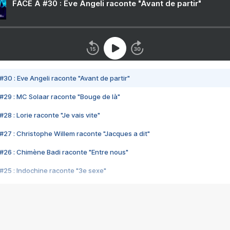
FACE A #30 : Eve Angeli raconte "Avant de partir"
#30 : Eve Angeli raconte "Avant de partir"
#29 : MC Solaar raconte "Bouge de là"
28 : Lorie raconte "Je vais vite"
#27 : Christophe Willem raconte "Jacques a dit"
#26 : Chimène Badi raconte "Entre nous"
#25 : Indochine raconte "3e sexe"
#24 : Zaho raconte "C'est chelou"
#23 : Patrick Bruel raconte "Au café des délices"
#22 : Kyo raconte "Le chemin"