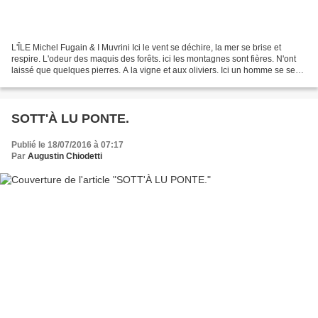
L'ÎLE Michel Fugain & I Muvrini Ici le vent se déchire, la mer se brise et
respire. L'odeur des maquis des forêts. ici les montagnes sont fières. N'ont
laissé que quelques pierres. A la vigne et aux oliviers. Ici un homme se sent
vivant. Ici un homme...
SOTT'À LU PONTE.
Publié le 18/07/2016 à 07:17
Par
Augustin Chiodetti