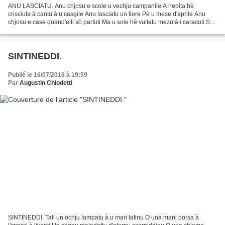
ANU LASCIATU. Anu chjosu e scole u vechju campanile A nepita hè
crisciuta à cantu à u casgile Anu lasciatu un fiore Pè u mese d'aprile Anu
chjosu e case quand'elli sò partuti Ma u sole hè vultatu mezu à i caracuti Sò
firmati l'amori In li paesi muti Abbandunate...
SINTINEDDI.
Publié le 16/07/2016 à 19:59
Par
Augustin Chiodetti
SINTINEDDI. Tali un ochju lampatu à u mari latinu O una mani porsa à