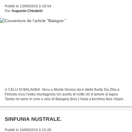
Publié le 13/09/2016 à 18:54
Par
Augustin Chiodetti
U CELU DI BALAGNA. Vecu u Monte Grossu da e stelle fiuritu Da Zilia à
Felicetu incù l’estru muntagnolu Un acellu di notte chì d’amore si lagna
Tandu mi vene in core u celu di Balagna (bis) L’Isula a turchina face chjami è
rispondi Incù Santa Riparata...
SINFUNIA NUSTRALE.
Publié le 16/08/2016 à 15:28