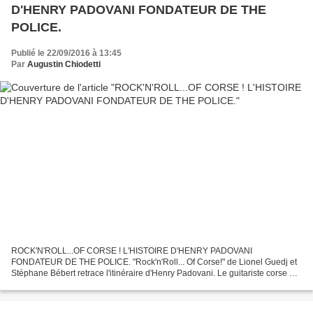
D'HENRY PADOVANI FONDATEUR DE THE
POLICE.
Publié le 22/09/2016 à 13:45
Par
Augustin Chiodetti
ROCK'N'ROLL...OF CORSE ! L'HISTOIRE D'HENRY PADOVANI
FONDATEUR DE THE POLICE. "Rock'n'Roll... Of Corse!" de Lionel Guedj et
Stéphane Bébert retrace l'itinéraire d'Henry Padovani. Le guitariste corse a
fondé le groupe mythique "The Police" avec Stewart...