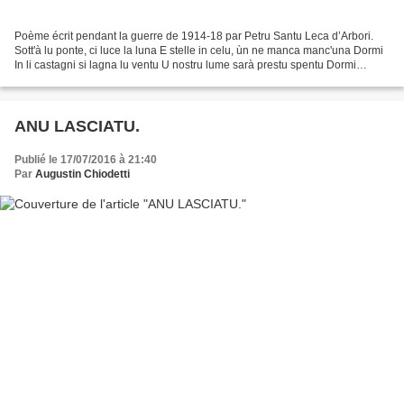
Poème écrit pendant la guerre de 1914-18 par Petru Santu Leca d’Arbori.
Sott'à lu ponte, ci luce la luna E stelle in celu, ùn ne manca manc'una Dormi
In li castagni si lagna lu ventu U nostru lume sarà prestu spentu Dormi
Ind'una casa, ma quale sarà Batte...
ANU LASCIATU.
Publié le 17/07/2016 à 21:40
Par
Augustin Chiodetti