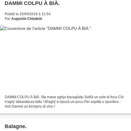
DAMMI COLPU À BIÀ.
Publié le 20/09/2016 à 11:54
Par
Augustin Chiodetti
DAMMI COLPU À BIÀ. Sta mane aghju travagliatu Sott'à un sole di focu Chi
n'aghj' abbastanza fattu ! M'aghj' à ripusà un pocu Per aspittà u spuntinu :
Aiò! Dammi un bichjeru di vinu !
Balagne.