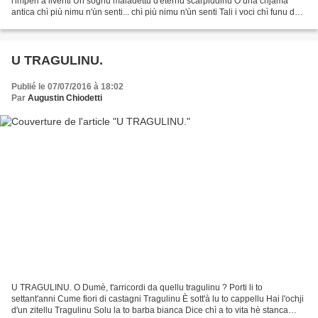
l'imperi à liventi Un sognu maladettu d'eternu scarpiddinu O una chjama
antica chì più nimu n'ùn senti... chì più nimu n'ùn senti Tali i voci chì funu da
culandi à l'ora È li visi di...
U TRAGULINU.
Publié le 07/07/2016 à 18:02
Par
Augustin Chiodetti
U TRAGULINU. O Dumè, t'arricordi da quellu tragulinu ? Porti li to
settant'anni Cume fiori di castagni Tragulinu È sott'à lu to cappellu Hai l'ochji
d'un zitellu Tragulinu Solu la to barba bianca Dice chì a to vita hè stanca