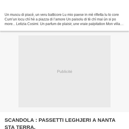
Un muscu di piacè, un veru batticore Lu mio paese in mè rifletta lu to core
Cum’un locu chì hè a piazza di l’amore Un paisolu di tè chì mai ùn si po
more... Letizia Cosimi. Un parfum de plaisir, une vraie palpitation Mon village
reflète en moi ton cœur...
Publicité
SCANDOLA : PASSETTI LEGHJERI A NANTA
STA TERRA.