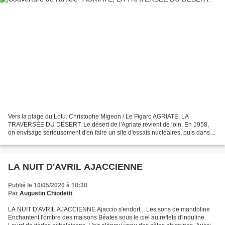
Vers la plage du Lotu. Christophe Migeon / Le Figaro AGRIATE, LA
TRAVERSÉE DU DÉSERT. Le désert de l'Agriate revient de loin. En 1958,
on envisage sérieusement d'en faire un site d'essais nucléaires, puis dans
les années 1970, d'y construire un immense...
LA NUIT D'AVRIL AJACCIENNE
Publié le 10/05/2020 à 18:38
Par
Augustin Chiodetti
LA NUIT D'AVRIL AJACCIENNE Ajaccio s'endort... Les sons de mandoline
Enchantent l'ombre des maisons Béates sous le ciel au reflets d'induline.