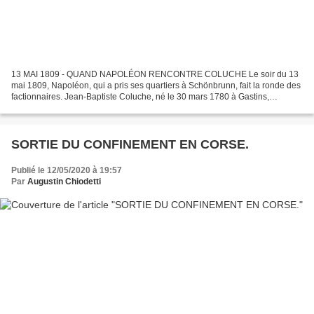
13 MAI 1809 - QUAND NAPOLÉON RENCONTRE COLUCHE Le soir du 13
mai 1809, Napoléon, qui a pris ses quartiers à Schönbrunn, fait la ronde des
factionnaires. Jean-Baptiste Coluche, né le 30 mars 1780 à Gastins,
vigneron qui a intégré l'armée impériale en 1801,...
SORTIE DU CONFINEMENT EN CORSE.
Publié le 12/05/2020 à 19:57
Par
Augustin Chiodetti