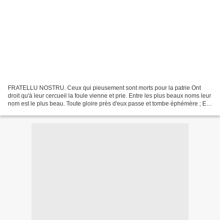
FRATELLU NOSTRU. Ceux qui pieusement sont morts pour la patrie Ont
droit qu'à leur cercueil la foule vienne et prie. Entre les plus beaux noms leur
nom est le plus beau. Toute gloire près d'eux passe et tombe éphémère ; Et,
comme ferait une mère, La voix...