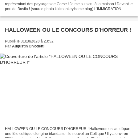
représentant des paysages de Corse ! Je me suis cru à la maison ! Devant le
port de Bastia ! (source photo kikimonkey.home.blog) L'IMMIGRATION
CORSE À PORTO RICO. L’immigration corse...
HALLOWEEN OU LE CONCOURS D'HORREUR !
Publié le 31/10/2020 à 23:52
Par
Augustin Chiodetti
HALLOWEEN OU LE CONCOURS D'HORREUR ! Halloween est au départ
une fête celtique d'origine irlandaise : le nouvel an Celtique ! Il y a environ