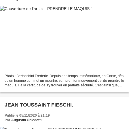
Photo : Bertocchini Frederic. Depuis des temps immémoriaux, en Corse, dès
qu'un homme commet un meurtre, son premier mouvement est de prendre le
maquis. Il a la certitude de s'y trouver en parfaite sécurité. C'est ainsi que,
par la force des choses, il...
JEAN TOUSSAINT FIESCHI.
Publié le 05/11/2020 à 21:19
Par
Augustin Chiodetti