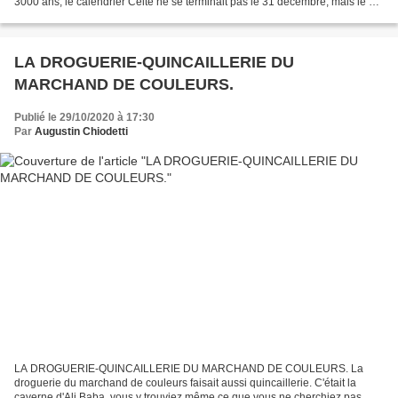
3000 ans, le calendrier Celte ne se terminait pas le 31 décembre, mais le 31
octobre. Et cette dernière nuit de...
LA DROGUERIE-QUINCAILLERIE DU
MARCHAND DE COULEURS.
Publié le 29/10/2020 à 17:30
Par
Augustin Chiodetti
LA DROGUERIE-QUINCAILLERIE DU MARCHAND DE COULEURS. La
droguerie du marchand de couleurs faisait aussi quincaillerie. C'était la
caverne d'Ali Baba, vous y trouviez même ce que vous ne cherchiez pas. De