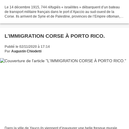
Le 14 décembre 1915, 744 réfugiés « israélites » débarquent d’un bateau
de transport militaire français dans le port d’Ajaccio au sud-ouest de la
Corse. Ils arrivent de Syrie et de Palestine, provinces de l’Empire ottoman,
naguère puissant, désormais...
L'IMMIGRATION CORSE À PORTO RICO.
Publié le 02/11/2020 à 17:14
Par
Augustin Chiodetti
Dans la ville de Yauco ils viennent d’inaugurer une belle fresque murale