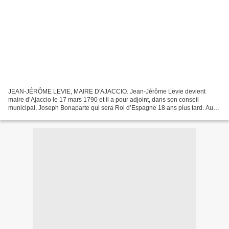
JEAN-JÉRÔME LEVIE, MAIRE D'AJACCIO. Jean-Jérôme Levie devient
maire d’Ajaccio le 17 mars 1790 et il a pour adjoint, dans son conseil
municipal, Joseph Bonaparte qui sera Roi d’Espagne 18 ans plus tard. Au-
delà des rapprochements politiques, l’histoire...