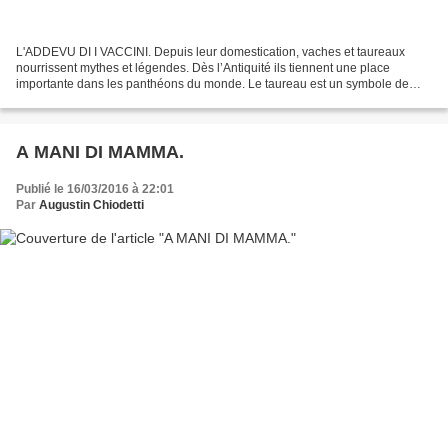
L'ADDEVU DI I VACCINI. Depuis leur domestication, vaches et taureaux
nourrissent mythes et légendes. Dès l’Antiquité ils tiennent une place
importante dans les panthéons du monde. Le taureau est un symbole de
puissance, de virilité, de force. Ainsi dans...
A MANI DI MAMMA.
Publié le 16/03/2016 à 22:01
Par
Augustin Chiodetti