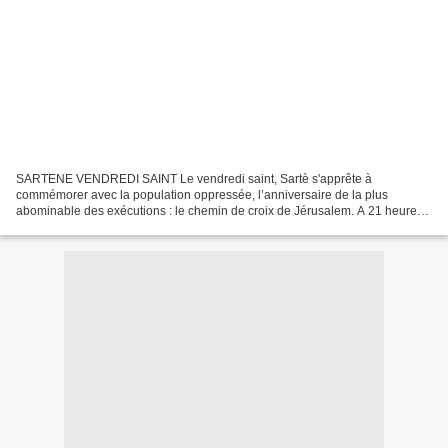
SARTENE VENDREDI SAINT Le vendredi saint, Sartè s'apprête à
commémorer avec la population oppressée, l’anniversaire de la plus
abominable des exécutions : le chemin de croix de Jérusalem. A 21 heures
la vieille ville revit la passion du christ à travers...