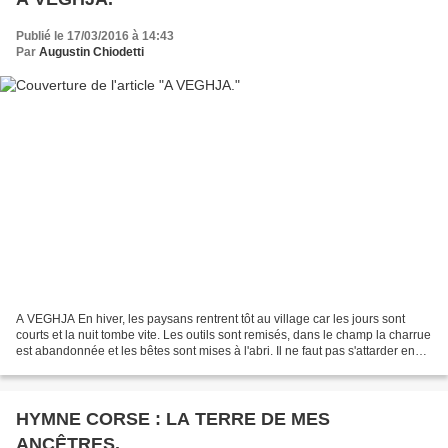
Publié le 17/03/2016 à 14:43
Par
Augustin Chiodetti
A VEGHJA En hiver, les paysans rentrent tôt au village car les jours sont
courts et la nuit tombe vite. Les outils sont remisés, dans le champ la charrue
est abandonnée et les bêtes sont mises à l'abri. Il ne faut pas s'attarder en
chemin car on a peur...
HYMNE CORSE : LA TERRE DE MES
ANCÊTRES.