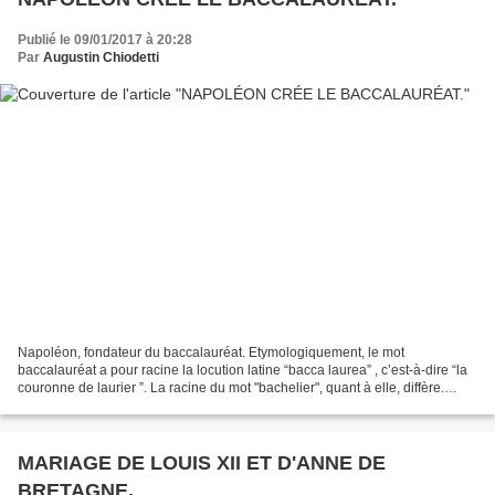
Publié le 09/01/2017 à 20:28
Par
Augustin Chiodetti
Napoléon, fondateur du baccalauréat. Etymologiquement, le mot
baccalauréat a pour racine la locution latine “bacca laurea” , c’est-à-dire “la
couronne de laurier ”. La racine du mot "bachelier", quant à elle, diffère.
Jusqu’au XVIIe siècle, avant que...
MARIAGE DE LOUIS XII ET D'ANNE DE
BRETAGNE.