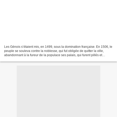
Les Génois s’étaient mis, en 1499, sous la domination française. En 1506, le
peuple se souleva contre la noblesse, qui fut obligée de quitter la ville,
abandonnant à la fureur de la populace ses palais, qui furent pillés et
saccagés. Philippe Ravestein,...