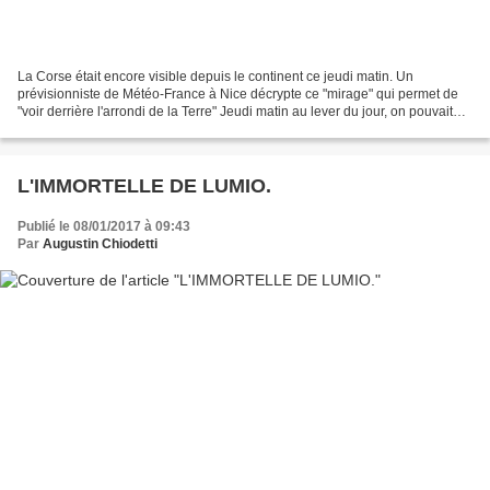
La Corse était encore visible depuis le continent ce jeudi matin. Un
prévisionniste de Météo-France à Nice décrypte ce "mirage" qui permet de
"voir derrière l'arrondi de la Terre" Jeudi matin au lever du jour, on pouvait
distinguer très nettement la Corse...
L'IMMORTELLE DE LUMIO.
Publié le 08/01/2017 à 09:43
Par
Augustin Chiodetti