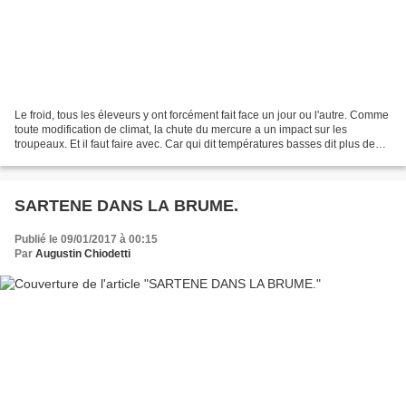
Le froid, tous les éleveurs y ont forcément fait face un jour ou l'autre. Comme
toute modification de climat, la chute du mercure a un impact sur les
troupeaux. Et il faut faire avec. Car qui dit températures basses dit plus de
calories brûlées. Et donc,...
SARTENE DANS LA BRUME.
Publié le 09/01/2017 à 00:15
Par
Augustin Chiodetti