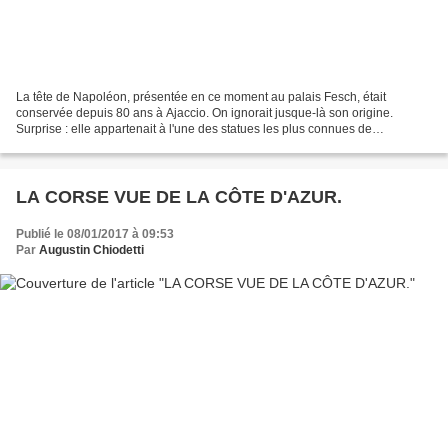
La tête de Napoléon, présentée en ce moment au palais Fesch, était
conservée depuis 80 ans à Ajaccio. On ignorait jusque-là son origine.
Surprise : elle appartenait à l'une des statues les plus connues de
l'Empereur Les héros goûtent rarement les charmes...
LA CORSE VUE DE LA CÔTE D'AZUR.
Publié le 08/01/2017 à 09:53
Par
Augustin Chiodetti