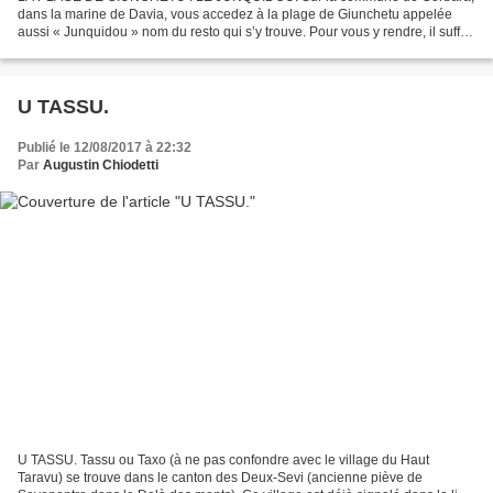
dans la marine de Davia, vous accedez à la plage de Giunchetu appelée
aussi « Junquidou » nom du resto qui s’y trouve. Pour vous y rendre, il suffit
de descendre en direction de la Marine...
U TASSU.
Publié le 12/08/2017 à 22:32
Par
Augustin Chiodetti
U TASSU. Tassu ou Taxo (à ne pas confondre avec le village du Haut
Taravu) se trouve dans le canton des Deux-Sevi (ancienne piève de