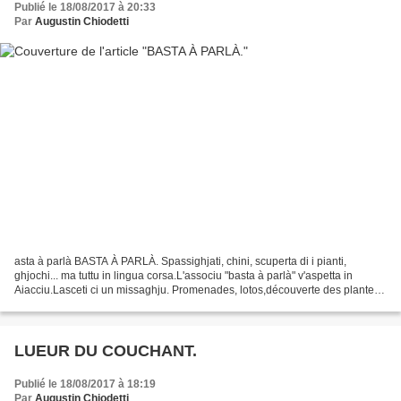
Publié le 18/08/2017 à 20:33
Par
Augustin Chiodetti
asta à parlà BASTA À PARLÀ. Spassighjati, chini, scuperta di i pianti,
ghjochi... ma tuttu in lingua corsa.L'associu "basta à parlà" v'aspetta in
Aiacciu.Lasceti ci un missaghju. Promenades, lotos,découverte des plantes,
jeux,.....mais tout en langue...
LUEUR DU COUCHANT.
Publié le 18/08/2017 à 18:19
Par
Augustin Chiodetti