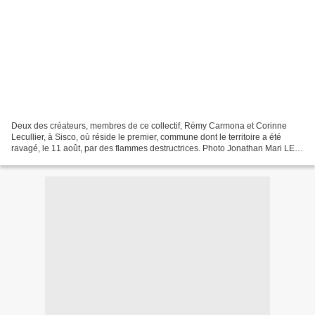
Deux des créateurs, membres de ce collectif, Rémy Carmona et Corinne
Lecullier, à Sisco, où réside le premier, commune dont le territoire a été
ravagé, le 11 août, par des flammes destructrices. Photo Jonathan Mari LES
ARTISTES DU COEUR POUR LA CORSE....