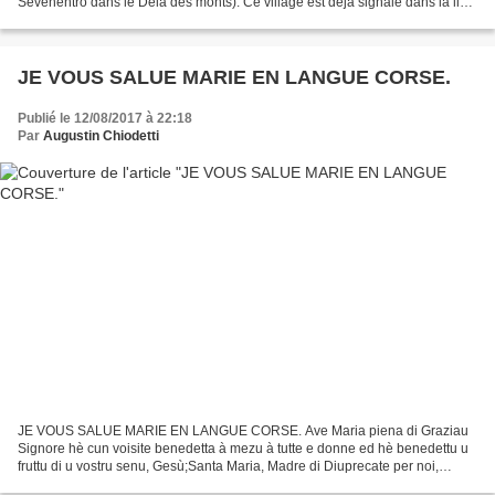
Sevenentro dans le Delà des monts). Ce village est déjà signalé dans la liste
des communes dès 1485. Un recensement établi...
JE VOUS SALUE MARIE EN LANGUE CORSE.
Publié le 12/08/2017 à 22:18
Par
Augustin Chiodetti
JE VOUS SALUE MARIE EN LANGUE CORSE. Ave Maria piena di Graziau
Signore hè cun voisite benedetta à mezu à tutte e donne ed hè benedettu u
fruttu di u vostru senu, Gesù;Santa Maria, Madre di Diuprecate per noi,
poveri peccadoriavà è à l’ora di a nostra...