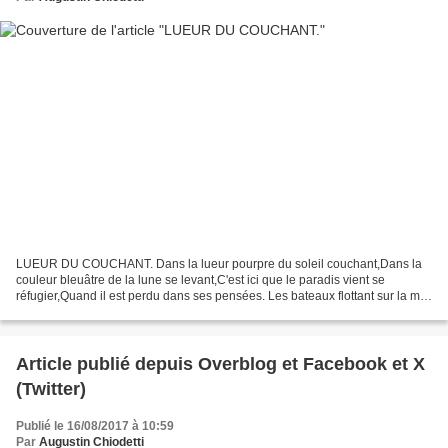
LUEUR DU COUCHANT. Dans la lueur pourpre du soleil couchant,Dans la
couleur bleuâtre de la lune se levant,C'est ici que le paradis vient se
réfugier,Quand il est perdu dans ses pensées. Les bateaux flottant sur la mer
en proie à l'écume,L'eau clapotant...
Article publié depuis Overblog et Facebook et X
(Twitter)
Publié le 16/08/2017 à 10:59
Par
Augustin Chiodetti